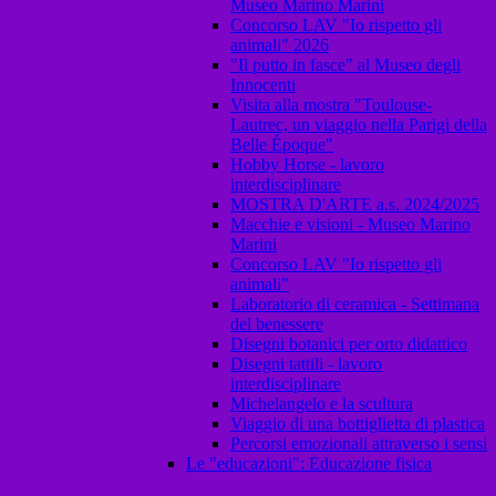
Museo Marino Marini
Concorso LAV "Io rispetto gli
animali" 2026
"Il putto in fasce" al Museo degli
Innocenti
Visita alla mostra "Toulouse-
Lautrec, un viaggio nella Parigi della
Belle Époque"
Hobby Horse - lavoro
interdisciplinare
MOSTRA D'ARTE a.s. 2024/2025
Macchie e visioni - Museo Marino
Marini
Concorso LAV "Io rispetto gli
animali"
Laboratorio di ceramica - Settimana
del benessere
Disegni botanici per orto didattico
Disegni tattili - lavoro
interdisciplinare
Michelangelo e la scultura
Viaggio di una bottiglietta di plastica
Percorsi emozionali attraverso i sensi
Le "educazioni": Educazione fisica