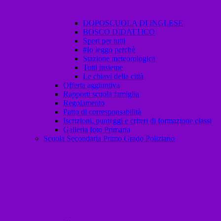
DOPOSCUOLA DI INGLESE
BOSCO DIDATTICO
Sport per tutti
#Io leggo perchè
Stazione meteorologica
Tutti insieme
Le chiavi della città
Offerta aggiuntiva
Rapporti scuola famiglia
Regolamento
Patto di corresponsabilità
Iscrizioni, punteggi e criteri di formazione classi
Galleria foto Primaria
Scuola Secondaria Primo Grado Poliziano