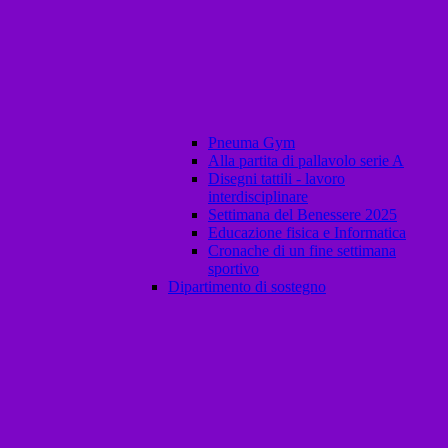
Pneuma Gym
Alla partita di pallavolo serie A
Disegni tattili - lavoro
interdisciplinare
Settimana del Benessere 2025
Educazione fisica e Informatica
Cronache di un fine settimana
sportivo
Dipartimento di sostegno