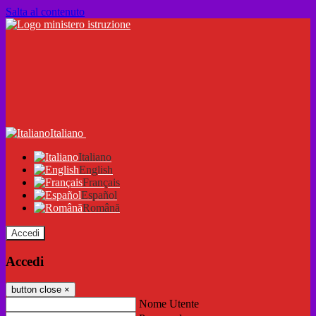
Salta al contenuto
Italiano
Italiano
English
Français
Español
Română
Accedi
Accedi
button close
×
Nome Utente