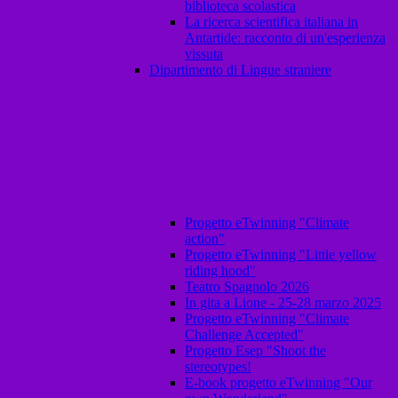
biblioteca scolastica
La ricerca scientifica italiana in
Antartide: racconto di un'esperienza
vissuta
Dipartimento di Lingue straniere
Progetto eTwinning "Climate
action"
Progetto eTwinning "Little yellow
riding hood"
Teatro Spagnolo 2026
In gita a Lione - 25-28 marzo 2025
Progetto eTwinning "Climate
Challenge Accepted"
Progetto Esep "Shoot the
stereotypes!
E-book progetto eTwinning "Our