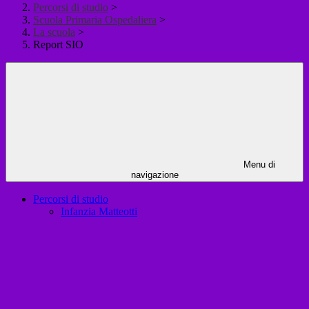
Percorsi di studio
>
Scuola Primaria Ospedaliera
>
La scuola
>
Report SIO
Menu di
navigazione
Percorsi di studio
Infanzia Matteotti