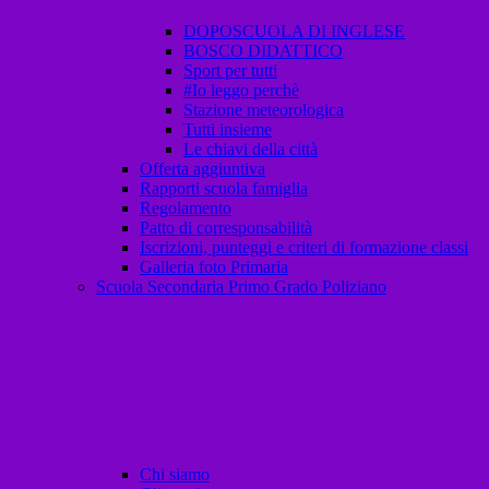
DOPOSCUOLA DI INGLESE
BOSCO DIDATTICO
Sport per tutti
#Io leggo perchè
Stazione meteorologica
Tutti insieme
Le chiavi della città
Offerta aggiuntiva
Rapporti scuola famiglia
Regolamento
Patto di corresponsabilità
Iscrizioni, punteggi e criteri di formazione classi
Galleria foto Primaria
Scuola Secondaria Primo Grado Poliziano
Chi siamo