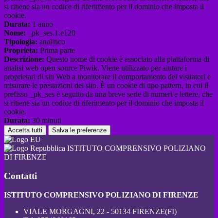
si ritiene sia un codice di riferimento per il dominio che imposta il
cookie.
Durata:
1 anno
Nome:
_pk_ses.1.e120
Tipologia:
analitico
Proprieta:
Prima parte
Descrizione:
Questo nome di cookie è associato alla piattaforma di
analisi web open source Piwik. Viene utilizzato per aiutare i
proprietari di siti Web a monitorare il comportamento dei visitatori e
misurare le prestazioni del sito. È un cookie di tipo pattern, in cui il
prefisso _pk_ses è seguito da una breve serie di numeri e lettere, che
si ritiene sia un codice di riferimento per il dominio che imposta il
cookie.
Durata:
30 minuti
Accetta tutti
Salva le preferenze
ISTITUTO COMPRENSIVO POLIZIANO
DI FIRENZE
Contatti
ISTITUTO COMPRENSIVO POLIZIANO DI FIRENZE
VIALE MORGAGNI, 22 - 50134 FIRENZE(FI)