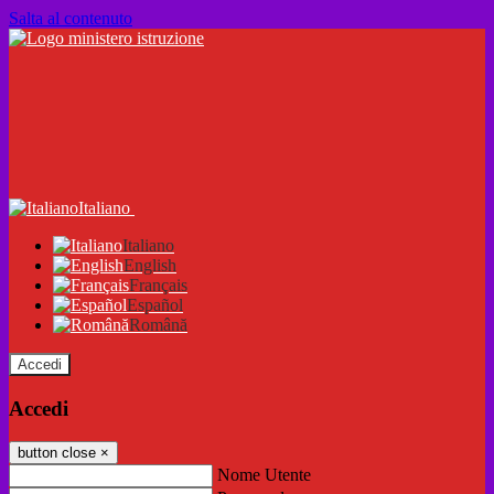
Salta al contenuto
Italiano
Italiano
English
Français
Español
Română
Accedi
Accedi
button close
×
Nome Utente