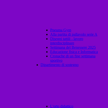
Pneuma Gym
Alla partita di pallavolo serie A
Disegni tattili - lavoro
interdisciplinare
Settimana del Benessere 2025
Educazione fisica e Informatica
Cronache di un fine settimana
sportivo
Dipartimento di sostegno
L'orto didattico