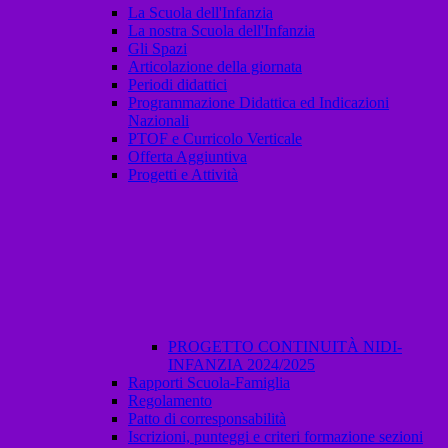
La Scuola dell'Infanzia
La nostra Scuola dell'Infanzia
Gli Spazi
Articolazione della giornata
Periodi didattici
Programmazione Didattica ed Indicazioni
Nazionali
PTOF e Curricolo Verticale
Offerta Aggiuntiva
Progetti e Attività
PROGETTO CONTINUITÀ NIDI-
INFANZIA 2024/2025
Rapporti Scuola-Famiglia
Regolamento
Patto di corresponsabilità
Iscrizioni, punteggi e criteri formazione sezioni