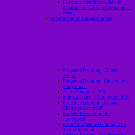
La ricerca scientifica italiana in
Antartide: racconto di un'esperienza
vissuta
Dipartimento di Lingue straniere
Progetto eTwinning "Climate
action"
Progetto eTwinning "Little yellow
riding hood"
Teatro Spagnolo 2026
In gita a Lione - 25-28 marzo 2025
Progetto eTwinning "Climate
Challenge Accepted"
Progetto Esep "Shoot the
stereotypes!
E-book progetto eTwinning "Our
own Wonderland"