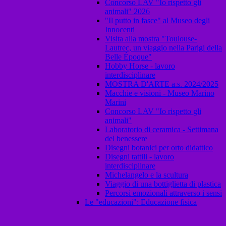
Concorso LAV "Io rispetto gli
animali" 2026
"Il putto in fasce" al Museo degli
Innocenti
Visita alla mostra "Toulouse-
Lautrec, un viaggio nella Parigi della
Belle Époque"
Hobby Horse - lavoro
interdisciplinare
MOSTRA D'ARTE a.s. 2024/2025
Macchie e visioni - Museo Marino
Marini
Concorso LAV "Io rispetto gli
animali"
Laboratorio di ceramica - Settimana
del benessere
Disegni botanici per orto didattico
Disegni tattili - lavoro
interdisciplinare
Michelangelo e la scultura
Viaggio di una bottiglietta di plastica
Percorsi emozionali attraverso i sensi
Le "educazioni": Educazione fisica