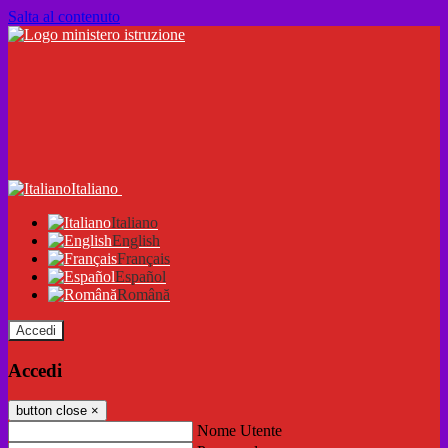
Salta al contenuto
Italiano
Italiano
English
Français
Español
Română
Accedi
Accedi
button close
×
Nome Utente