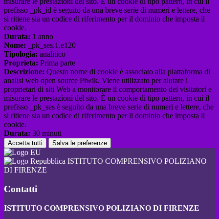
misurare le prestazioni del sito. È un cookie di tipo pattern, in cui il
prefisso _pk_id è seguito da una breve serie di numeri e lettere, che
si ritiene sia un codice di riferimento per il dominio che imposta il
cookie.
Durata:
1 anno
Nome:
_pk_ses.1.e120
Tipologia:
analitico
Proprieta:
Prima parte
Descrizione:
Questo nome di cookie è associato alla piattaforma di
analisi web open source Piwik. Viene utilizzato per aiutare i
proprietari di siti Web a monitorare il comportamento dei visitatori e
misurare le prestazioni del sito. È un cookie di tipo pattern, in cui il
prefisso _pk_ses è seguito da una breve serie di numeri e lettere, che
si ritiene sia un codice di riferimento per il dominio che imposta il
cookie.
Durata:
30 minuti
Accetta tutti
Salva le preferenze
ISTITUTO COMPRENSIVO POLIZIANO
DI FIRENZE
Contatti
ISTITUTO COMPRENSIVO POLIZIANO DI FIRENZE