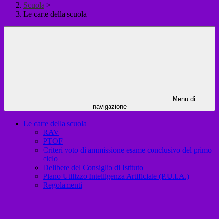
Scuola
>
Le carte della scuola
Menu di
navigazione
Le carte della scuola
RAV
PTOF
Criteri voto di ammissione esame conclusivo del primo
ciclo
Delibere del Consiglio di Istituto
Piano Utilizzo Intelligenza Artificiale (P.U.I.A.)
Regolamenti