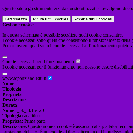
Questo sito o gli strumenti terzi da questo utilizzati si avvalgono di coo
Personalizza
Rifiuta tutti
i cookies
Accetta tutti
i cookies
Gestione cookie
In questa schermata è possibile scegliere quali cookie consentire.
I cookie necessari sono quelli che consentono il funzionamento della pi
Per conoscere quali sono i cookie necessari al funzionamento potete v
Cookie necessari per il funzionamento
I cookie necessari per il funzionamento non possono essere disabilitati.
www.icpoliziano.edu.it
Nome
Tipologia
Proprieta
Descrizione
Durata
Nome:
_pk_id.1.e120
Tipologia:
analitico
Proprieta:
Prima parte
Descrizione:
Questo nome di cookie è associato alla piattaforma di ana
prestazioni del sito. È un cookie di tipo pattern, in cui il prefisso _pk