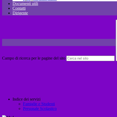
Documenti utili
Contatti
Dirigente
Campo di ricerca per le pagine del sito
Indice dei servizi
Famiglie e Studenti
Personale Scolastico