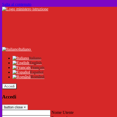
Salta al contenuto
Italiano
Italiano
English
Français
Español
Română
Accedi
Accedi
button close
×
Nome Utente