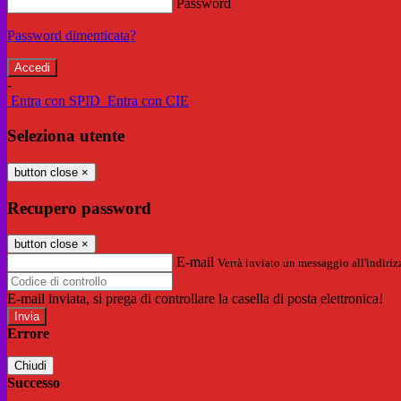
Password
Password dimenticata?
-
Entra con SPID
Entra con CIE
Seleziona utente
button close
×
Recupero password
button close
×
E-mail
Verrà inviato un messaggio all'indirizz
E-mail inviata, si prega di controllare la casella di posta elettronica!
Errore
Chiudi
Successo