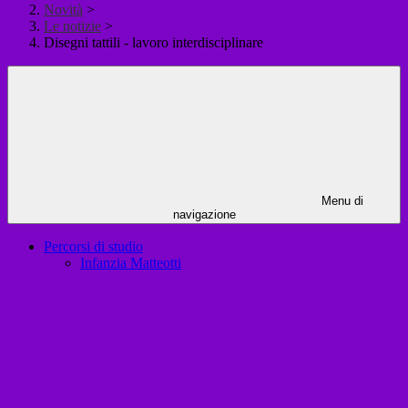
Novità
>
Le notizie
>
Disegni tattili - lavoro interdisciplinare
Menu di
navigazione
Percorsi di studio
Infanzia Matteotti