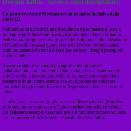
Disegni tattili - lavoro interdisciplinare
Un ponte tra Arte e Movimento: un progetto inclusivo della
classe 1D
Nell’ambito di un’attività interdisciplinare tra le materie di Arte e
Immagine ed Educazione fisica, gli alunni della classe 1D hanno
realizzato un progetto davvero speciale. Ispirandosi allo stile astratto
di Kandinskij, i ragazzi hanno creato delle opere tridimensionali
tattili, utilizzando materiali diversi per rendere i disegni percepibili
anche al tatto.
Il lavoro è stato reso ancora più significativo grazie alla
collaborazione con il docente di Educazione fisica, esperto nelle
attività rivolte a persone non vedenti. Le opere sono state infatti
presentate in un istituto esterno con cui il professore collabora,
permettendo agli utenti di vivere un’esperienza artistica sensoriale
unica.
L’iniziativa ha riscosso grande successo: le creazioni degli studenti
sono state molto apprezzate e hanno suscitato emozioni profonde.
Un bellissimo esempio di come l’arte e il movimento possano unirsi
per promuovere l’inclusione e la sensibilità verso l’altro.
- - - - - - - - - - - - - - - - - - - - - - - - - - - - - - - - - - - - - - - - - - - - - - - -