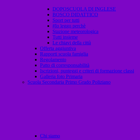
DOPOSCUOLA DI INGLESE
BOSCO DIDATTICO
Sport per tutti
#Io leggo perchè
Stazione meteorologica
Tutti insieme
Le chiavi della città
Offerta aggiuntiva
Rapporti scuola famiglia
Regolamento
Patto di corresponsabilità
Iscrizioni, punteggi e criteri di formazione classi
Galleria foto Primaria
Scuola Secondaria Primo Grado Poliziano
Chi siamo