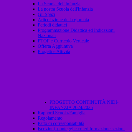
La Scuola dell'Infanzia
La nostra Scuola dell'Infanzia
Gli Spazi
Articolazione della giornata
Periodi didattici
Programmazione Didattica ed Indicazioni
Nazionali
PTOF e Curricolo Verticale
Offerta Aggiuntiva
Progetti e Attività
PROGETTO CONTINUITÀ NIDI-
INFANZIA 2024/2025
Rapporti Scuola-Famiglia
Regolamento
Patto di corresponsabilità
Iscrizioni, punteggi e criteri formazione sezioni