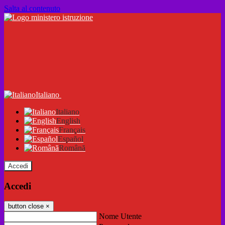
Salta al contenuto
Italiano
Italiano
English
Français
Español
Română
Accedi
Accedi
button close
×
Nome Utente