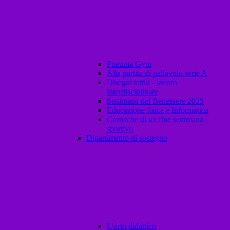
Pneuma Gym
Alla partita di pallavolo serie A
Disegni tattili - lavoro
interdisciplinare
Settimana del Benessere 2025
Educazione fisica e Informatica
Cronache di un fine settimana
sportivo
Dipartimento di sostegno
L'orto didattico