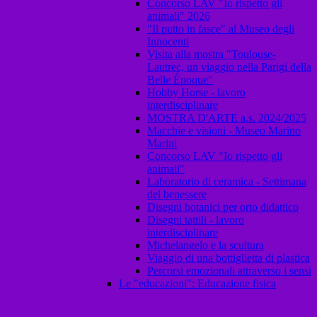
Concorso LAV "Io rispetto gli
animali" 2026
"Il putto in fasce" al Museo degli
Innocenti
Visita alla mostra "Toulouse-
Lautrec, un viaggio nella Parigi della
Belle Époque"
Hobby Horse - lavoro
interdisciplinare
MOSTRA D'ARTE a.s. 2024/2025
Macchie e visioni - Museo Marino
Marini
Concorso LAV "Io rispetto gli
animali"
Laboratorio di ceramica - Settimana
del benessere
Disegni botanici per orto didattico
Disegni tattili - lavoro
interdisciplinare
Michelangelo e la scultura
Viaggio di una bottiglietta di plastica
Percorsi emozionali attraverso i sensi
Le "educazioni": Educazione fisica