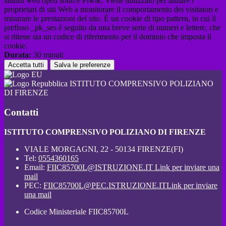
analisi web open source Piwik. Viene utilizzato per aiutare i
proprietari di siti Web a monitorare il comportamento dei visitatori e
misurare le prestazioni del sito. È un cookie di tipo pattern, in cui il
prefisso _pk_ses è seguito da una breve serie di numeri e lettere, che
si ritiene sia un codice di riferimento per il dominio che imposta il
cookie.
Durata:
30 minuti
Accetta tutti
Salva le preferenze
ISTITUTO COMPRENSIVO POLIZIANO
DI FIRENZE
Contatti
ISTITUTO COMPRENSIVO POLIZIANO DI FIRENZE
VIALE MORGAGNI, 22 - 50134 FIRENZE(FI)
Tel:
0554360165
Email:
FIIC85700L@ISTRUZIONE.IT
Link per inviare una
mail
PEC:
FIIC85700L@PEC.ISTRUZIONE.IT
Link per inviare
una mail
Codice Ministeriale FIIC85700L