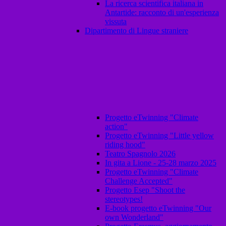
La ricerca scientifica italiana in
Antartide: racconto di un'esperienza
vissuta
Dipartimento di Lingue straniere
Progetto eTwinning "Climate
action"
Progetto eTwinning "Little yellow
riding hood"
Teatro Spagnolo 2026
In gita a Lione - 25-28 marzo 2025
Progetto eTwinning "Climate
Challenge Accepted"
Progetto Esep "Shoot the
stereotypes!
E-book progetto eTwinning "Our
own Wonderland"