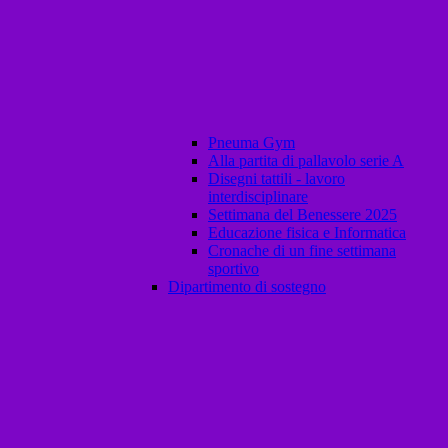
Pneuma Gym
Alla partita di pallavolo serie A
Disegni tattili - lavoro
interdisciplinare
Settimana del Benessere 2025
Educazione fisica e Informatica
Cronache di un fine settimana
sportivo
Dipartimento di sostegno