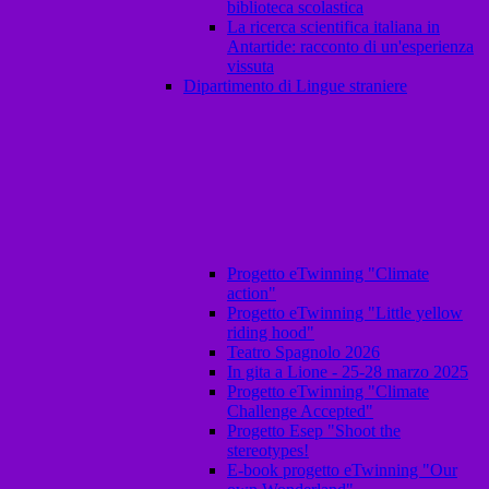
biblioteca scolastica
La ricerca scientifica italiana in
Antartide: racconto di un'esperienza
vissuta
Dipartimento di Lingue straniere
Progetto eTwinning "Climate
action"
Progetto eTwinning "Little yellow
riding hood"
Teatro Spagnolo 2026
In gita a Lione - 25-28 marzo 2025
Progetto eTwinning "Climate
Challenge Accepted"
Progetto Esep "Shoot the
stereotypes!
E-book progetto eTwinning "Our