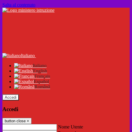
Salta al contenuto
Italiano
Italiano
English
Français
Español
Română
Accedi
Accedi
button close
×
Nome Utente