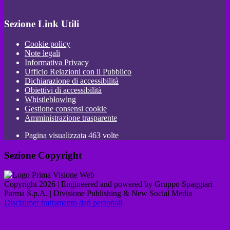
Sezione Link Utili
Cookie policy
Note legali
Informativa Privacy
Ufficio Relazioni con il Pubblico
Dichiarazione di accessibilità
Obiettivi di accessibilità
Whistleblowing
Gestione consensi cookie
Amministrazione trasparente
Pagina visualizzata
463
volte
Sezione Copyright
Copyright 2026 | Engineered and powered by Gruppo Spaggiari
Parma S.p.A. | Divisione Publishing & New Social Media
Disclaimer trattamento dati personali