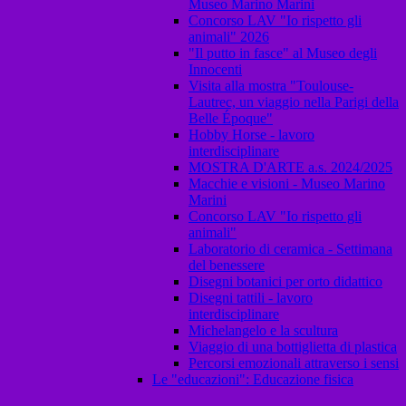
Museo Marino Marini
Concorso LAV "Io rispetto gli
animali" 2026
"Il putto in fasce" al Museo degli
Innocenti
Visita alla mostra "Toulouse-
Lautrec, un viaggio nella Parigi della
Belle Époque"
Hobby Horse - lavoro
interdisciplinare
MOSTRA D'ARTE a.s. 2024/2025
Macchie e visioni - Museo Marino
Marini
Concorso LAV "Io rispetto gli
animali"
Laboratorio di ceramica - Settimana
del benessere
Disegni botanici per orto didattico
Disegni tattili - lavoro
interdisciplinare
Michelangelo e la scultura
Viaggio di una bottiglietta di plastica
Percorsi emozionali attraverso i sensi
Le "educazioni": Educazione fisica