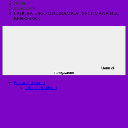
Novità
>
Le notizie
>
LABORATORIO DI CERAMICA - SETTIMANA DEL
BENESSERE
Menu di
navigazione
Percorsi di studio
Infanzia Matteotti