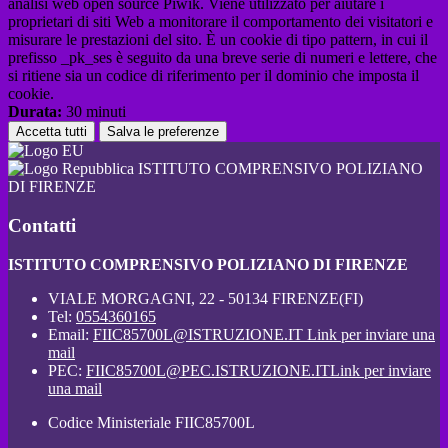
analisi web open source Piwik. Viene utilizzato per aiutare i
proprietari di siti Web a monitorare il comportamento dei visitatori e
misurare le prestazioni del sito. È un cookie di tipo pattern, in cui il
prefisso _pk_ses è seguito da una breve serie di numeri e lettere, che
si ritiene sia un codice di riferimento per il dominio che imposta il
cookie.
Durata:
30 minuti
Accetta tutti
Salva le preferenze
ISTITUTO COMPRENSIVO POLIZIANO
DI FIRENZE
Contatti
ISTITUTO COMPRENSIVO POLIZIANO DI FIRENZE
VIALE MORGAGNI, 22 - 50134 FIRENZE(FI)
Tel:
0554360165
Email:
FIIC85700L@ISTRUZIONE.IT
Link per inviare una
mail
PEC:
FIIC85700L@PEC.ISTRUZIONE.IT
Link per inviare
una mail
Codice Ministeriale FIIC85700L