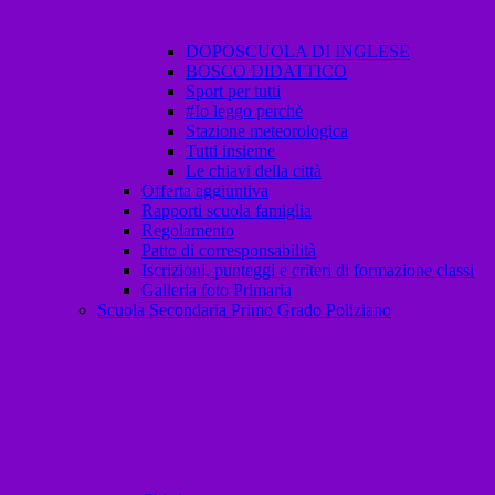
DOPOSCUOLA DI INGLESE
BOSCO DIDATTICO
Sport per tutti
#Io leggo perchè
Stazione meteorologica
Tutti insieme
Le chiavi della città
Offerta aggiuntiva
Rapporti scuola famiglia
Regolamento
Patto di corresponsabilità
Iscrizioni, punteggi e criteri di formazione classi
Galleria foto Primaria
Scuola Secondaria Primo Grado Poliziano