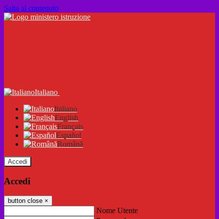
Salta al contenuto
Italiano
Italiano
English
Français
Español
Română
Accedi
Accedi
button close
×
Nome Utente