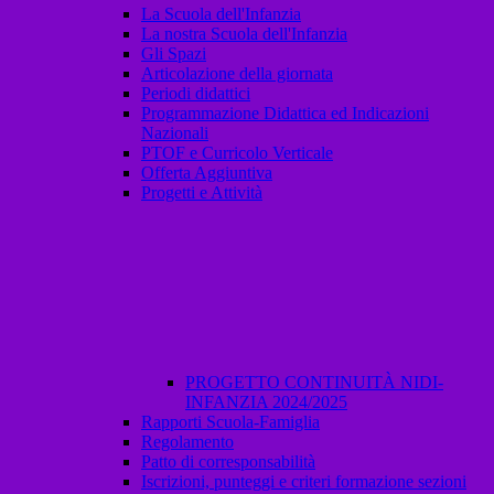
La Scuola dell'Infanzia
La nostra Scuola dell'Infanzia
Gli Spazi
Articolazione della giornata
Periodi didattici
Programmazione Didattica ed Indicazioni
Nazionali
PTOF e Curricolo Verticale
Offerta Aggiuntiva
Progetti e Attività
PROGETTO CONTINUITÀ NIDI-
INFANZIA 2024/2025
Rapporti Scuola-Famiglia
Regolamento
Patto di corresponsabilità
Iscrizioni, punteggi e criteri formazione sezioni