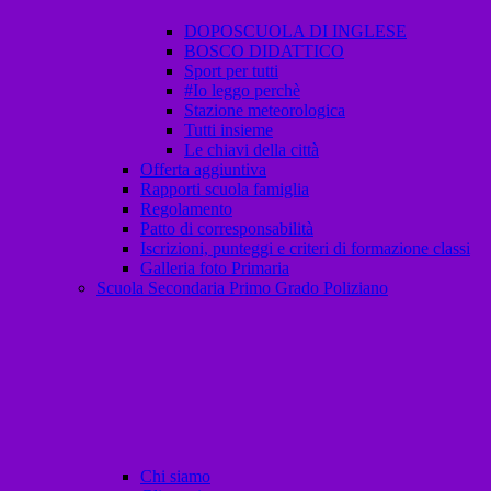
DOPOSCUOLA DI INGLESE
BOSCO DIDATTICO
Sport per tutti
#Io leggo perchè
Stazione meteorologica
Tutti insieme
Le chiavi della città
Offerta aggiuntiva
Rapporti scuola famiglia
Regolamento
Patto di corresponsabilità
Iscrizioni, punteggi e criteri di formazione classi
Galleria foto Primaria
Scuola Secondaria Primo Grado Poliziano
Chi siamo