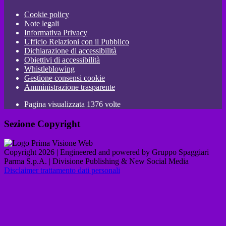
Cookie policy
Note legali
Informativa Privacy
Ufficio Relazioni con il Pubblico
Dichiarazione di accessibilità
Obiettivi di accessibilità
Whistleblowing
Gestione consensi cookie
Amministrazione trasparente
Pagina visualizzata
1376
volte
Sezione Copyright
Copyright 2026 | Engineered and powered by Gruppo Spaggiari
Parma S.p.A. | Divisione Publishing & New Social Media
Disclaimer trattamento dati personali