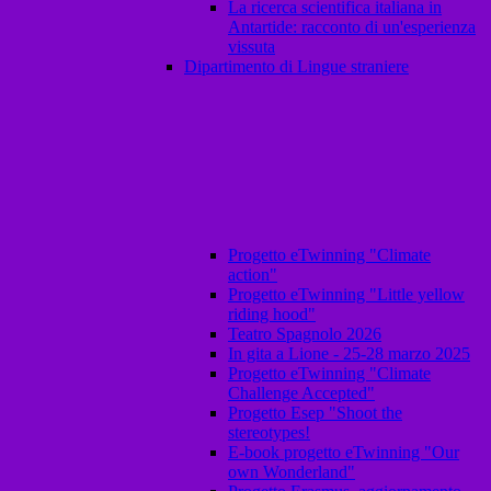
La ricerca scientifica italiana in
Antartide: racconto di un'esperienza
vissuta
Dipartimento di Lingue straniere
Progetto eTwinning "Climate
action"
Progetto eTwinning "Little yellow
riding hood"
Teatro Spagnolo 2026
In gita a Lione - 25-28 marzo 2025
Progetto eTwinning "Climate
Challenge Accepted"
Progetto Esep "Shoot the
stereotypes!
E-book progetto eTwinning "Our
own Wonderland"