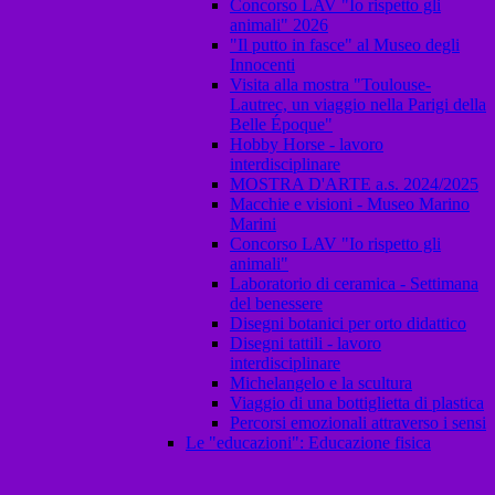
Concorso LAV "Io rispetto gli
animali" 2026
"Il putto in fasce" al Museo degli
Innocenti
Visita alla mostra "Toulouse-
Lautrec, un viaggio nella Parigi della
Belle Époque"
Hobby Horse - lavoro
interdisciplinare
MOSTRA D'ARTE a.s. 2024/2025
Macchie e visioni - Museo Marino
Marini
Concorso LAV "Io rispetto gli
animali"
Laboratorio di ceramica - Settimana
del benessere
Disegni botanici per orto didattico
Disegni tattili - lavoro
interdisciplinare
Michelangelo e la scultura
Viaggio di una bottiglietta di plastica
Percorsi emozionali attraverso i sensi
Le "educazioni": Educazione fisica