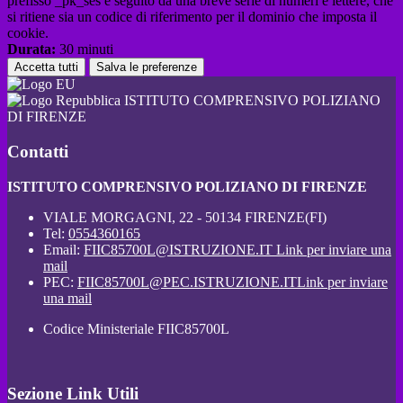
prefisso _pk_ses è seguito da una breve serie di numeri e lettere, che
si ritiene sia un codice di riferimento per il dominio che imposta il
cookie.
Durata:
30 minuti
Accetta tutti
Salva le preferenze
ISTITUTO COMPRENSIVO POLIZIANO
DI FIRENZE
Contatti
ISTITUTO COMPRENSIVO POLIZIANO DI FIRENZE
VIALE MORGAGNI, 22 - 50134 FIRENZE(FI)
Tel:
0554360165
Email:
FIIC85700L@ISTRUZIONE.IT
Link per inviare una
mail
PEC:
FIIC85700L@PEC.ISTRUZIONE.IT
Link per inviare
una mail
Codice Ministeriale FIIC85700L
Sezione Link Utili