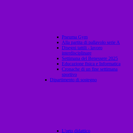
Pneuma Gym
Alla partita di pallavolo serie A
Disegni tattili - lavoro
interdisciplinare
Settimana del Benessere 2025
Educazione fisica e Informatica
Cronache di un fine settimana
sportivo
Dipartimento di sostegno
L'orto didattico