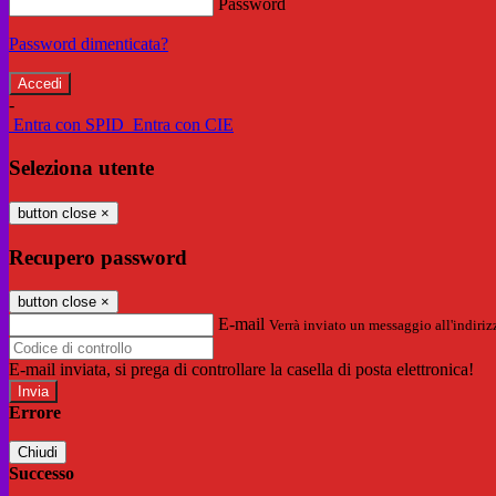
Password
Password dimenticata?
-
Entra con SPID
Entra con CIE
Seleziona utente
button close
×
Recupero password
button close
×
E-mail
Verrà inviato un messaggio all'indirizz
E-mail inviata, si prega di controllare la casella di posta elettronica!
Errore
Chiudi
Successo