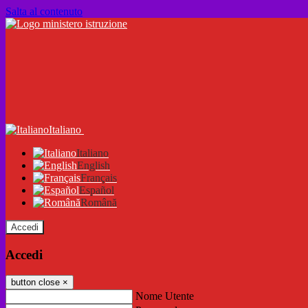
Salta al contenuto
Italiano
Italiano
English
Français
Español
Română
Accedi
Accedi
button close
×
Nome Utente