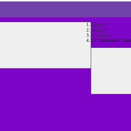
Home
>
Novità
>
Le notizie
>
Le "educazioni": Edu