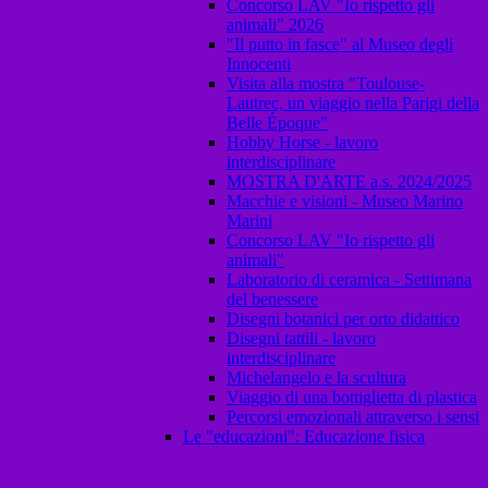
Concorso LAV "Io rispetto gli
animali" 2026
"Il putto in fasce" al Museo degli
Innocenti
Visita alla mostra "Toulouse-
Lautrec, un viaggio nella Parigi della
Belle Époque"
Hobby Horse - lavoro
interdisciplinare
MOSTRA D'ARTE a.s. 2024/2025
Macchie e visioni - Museo Marino
Marini
Concorso LAV "Io rispetto gli
animali"
Laboratorio di ceramica - Settimana
del benessere
Disegni botanici per orto didattico
Disegni tattili - lavoro
interdisciplinare
Michelangelo e la scultura
Viaggio di una bottiglietta di plastica
Percorsi emozionali attraverso i sensi
Le "educazioni": Educazione fisica