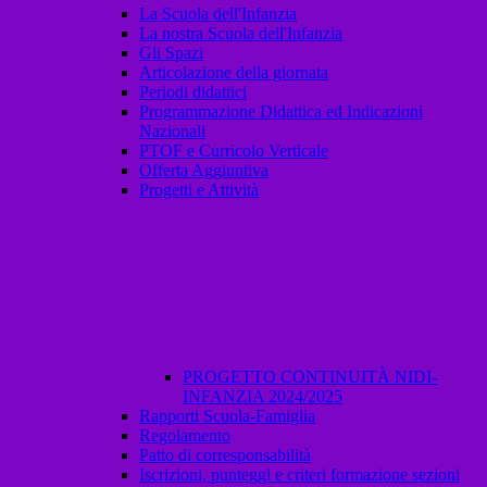
La Scuola dell'Infanzia
La nostra Scuola dell'Infanzia
Gli Spazi
Articolazione della giornata
Periodi didattici
Programmazione Didattica ed Indicazioni
Nazionali
PTOF e Curricolo Verticale
Offerta Aggiuntiva
Progetti e Attività
PROGETTO CONTINUITÀ NIDI-
INFANZIA 2024/2025
Rapporti Scuola-Famiglia
Regolamento
Patto di corresponsabilità
Iscrizioni, punteggi e criteri formazione sezioni