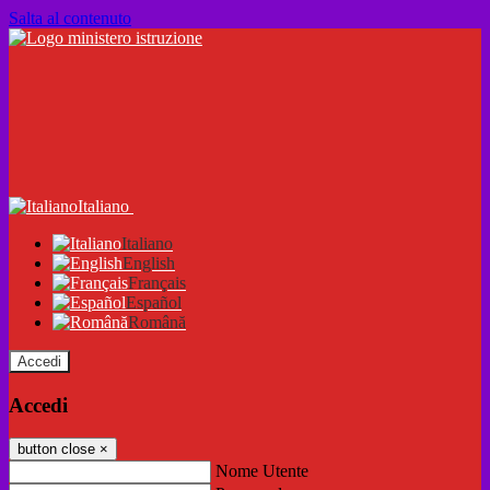
Salta al contenuto
Italiano
Italiano
English
Français
Español
Română
Accedi
Accedi
button close
×
Nome Utente