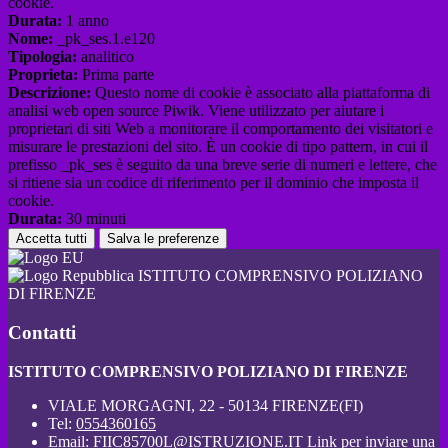
cookie.
Durata:
1 anno
Nome:
_pk_ses.1.e120
Tipologia:
analitico
Proprieta:
Prima parte
Descrizione:
Questo nome di cookie è associato alla piattaforma di
analisi web open source Piwik. Viene utilizzato per aiutare i
proprietari di siti Web a monitorare il comportamento dei visitatori e
misurare le prestazioni del sito. È un cookie di tipo pattern, in cui il
prefisso _pk_ses è seguito da una breve serie di numeri e lettere, che
si ritiene sia un codice di riferimento per il dominio che imposta il
cookie.
Durata:
30 minuti
Accetta tutti
Salva le preferenze
ISTITUTO COMPRENSIVO POLIZIANO
DI FIRENZE
Contatti
ISTITUTO COMPRENSIVO POLIZIANO DI FIRENZE
VIALE MORGAGNI, 22 - 50134 FIRENZE(FI)
Tel:
0554360165
Email:
FIIC85700L@ISTRUZIONE.IT
Link per inviare una