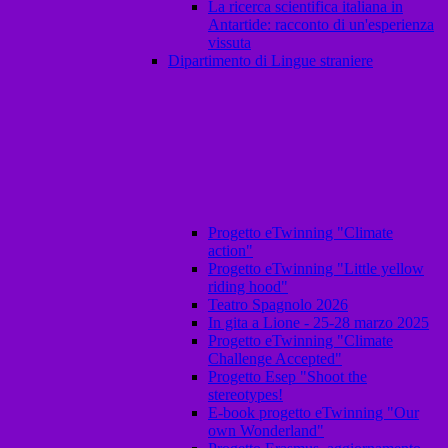
La ricerca scientifica italiana in
Antartide: racconto di un'esperienza
vissuta
Dipartimento di Lingue straniere
Progetto eTwinning "Climate
action"
Progetto eTwinning "Little yellow
riding hood"
Teatro Spagnolo 2026
In gita a Lione - 25-28 marzo 2025
Progetto eTwinning "Climate
Challenge Accepted"
Progetto Esep "Shoot the
stereotypes!
E-book progetto eTwinning "Our
own Wonderland"