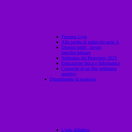
Pneuma Gym
Alla partita di pallavolo serie A
Disegni tattili - lavoro
interdisciplinare
Settimana del Benessere 2025
Educazione fisica e Informatica
Cronache di un fine settimana
sportivo
Dipartimento di sostegno
L'orto didattico