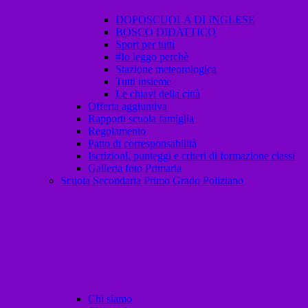
DOPOSCUOLA DI INGLESE
BOSCO DIDATTICO
Sport per tutti
#Io leggo perchè
Stazione meteorologica
Tutti insieme
Le chiavi della città
Offerta aggiuntiva
Rapporti scuola famiglia
Regolamento
Patto di corresponsabilità
Iscrizioni, punteggi e criteri di formazione classi
Galleria foto Primaria
Scuola Secondaria Primo Grado Poliziano
Chi siamo