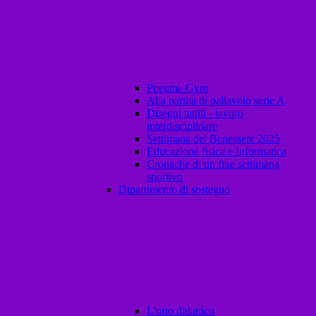
Pneuma Gym
Alla partita di pallavolo serie A
Disegni tattili - lavoro
interdisciplinare
Settimana del Benessere 2025
Educazione fisica e Informatica
Cronache di un fine settimana
sportivo
Dipartimento di sostegno
L'orto didattico