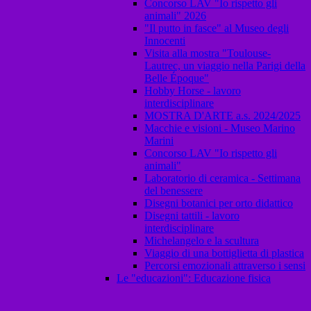
Concorso LAV "Io rispetto gli
animali" 2026
"Il putto in fasce" al Museo degli
Innocenti
Visita alla mostra "Toulouse-
Lautrec, un viaggio nella Parigi della
Belle Époque"
Hobby Horse - lavoro
interdisciplinare
MOSTRA D'ARTE a.s. 2024/2025
Macchie e visioni - Museo Marino
Marini
Concorso LAV "Io rispetto gli
animali"
Laboratorio di ceramica - Settimana
del benessere
Disegni botanici per orto didattico
Disegni tattili - lavoro
interdisciplinare
Michelangelo e la scultura
Viaggio di una bottiglietta di plastica
Percorsi emozionali attraverso i sensi
Le "educazioni": Educazione fisica