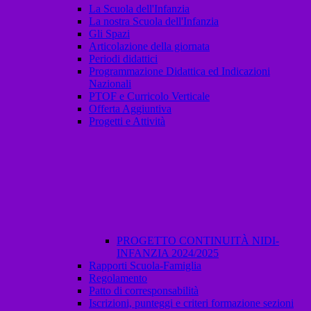
La Scuola dell'Infanzia
La nostra Scuola dell'Infanzia
Gli Spazi
Articolazione della giornata
Periodi didattici
Programmazione Didattica ed Indicazioni
Nazionali
PTOF e Curricolo Verticale
Offerta Aggiuntiva
Progetti e Attività
PROGETTO CONTINUITÀ NIDI-
INFANZIA 2024/2025
Rapporti Scuola-Famiglia
Regolamento
Patto di corresponsabilità
Iscrizioni, punteggi e criteri formazione sezioni