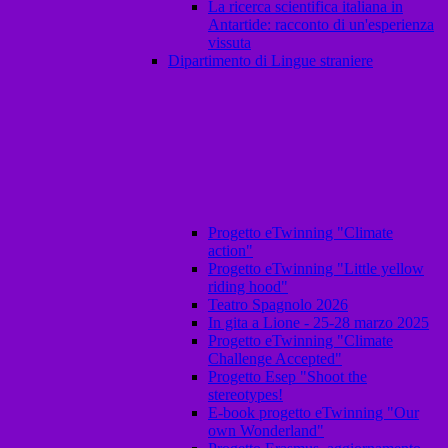
La ricerca scientifica italiana in
Antartide: racconto di un'esperienza
vissuta
Dipartimento di Lingue straniere
Progetto eTwinning "Climate
action"
Progetto eTwinning "Little yellow
riding hood"
Teatro Spagnolo 2026
In gita a Lione - 25-28 marzo 2025
Progetto eTwinning "Climate
Challenge Accepted"
Progetto Esep "Shoot the
stereotypes!
E-book progetto eTwinning "Our
own Wonderland"