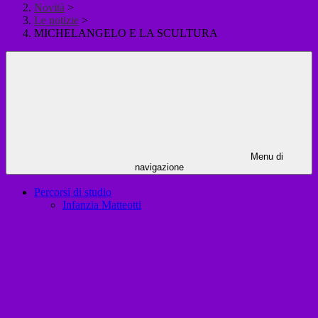
Novità
>
Le notizie
>
MICHELANGELO E LA SCULTURA
Menu di
navigazione
Percorsi di studio
Infanzia Matteotti