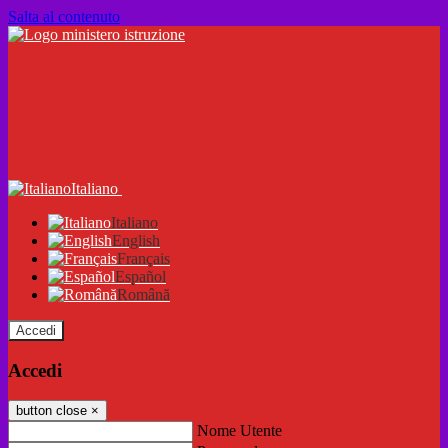
Salta al contenuto
Italiano
Italiano
English
Français
Español
Română
Accedi
Accedi
button close
×
Nome Utente