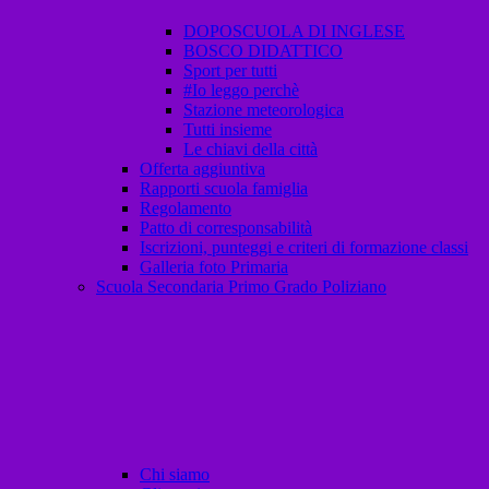
DOPOSCUOLA DI INGLESE
BOSCO DIDATTICO
Sport per tutti
#Io leggo perchè
Stazione meteorologica
Tutti insieme
Le chiavi della città
Offerta aggiuntiva
Rapporti scuola famiglia
Regolamento
Patto di corresponsabilità
Iscrizioni, punteggi e criteri di formazione classi
Galleria foto Primaria
Scuola Secondaria Primo Grado Poliziano
Chi siamo