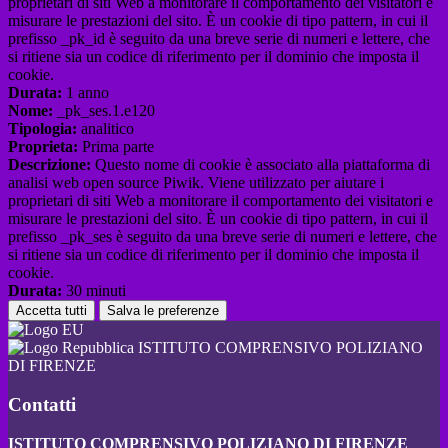
proprietari di siti Web a monitorare il comportamento dei visitatori e
misurare le prestazioni del sito. È un cookie di tipo pattern, in cui il
prefisso _pk_id è seguito da una breve serie di numeri e lettere, che
si ritiene sia un codice di riferimento per il dominio che imposta il
cookie.
Durata:
1 anno
Nome:
_pk_ses.1.e120
Tipologia:
analitico
Proprieta:
Prima parte
Descrizione:
Questo nome di cookie è associato alla piattaforma di
analisi web open source Piwik. Viene utilizzato per aiutare i
proprietari di siti Web a monitorare il comportamento dei visitatori e
misurare le prestazioni del sito. È un cookie di tipo pattern, in cui il
prefisso _pk_ses è seguito da una breve serie di numeri e lettere, che
si ritiene sia un codice di riferimento per il dominio che imposta il
cookie.
Durata:
30 minuti
Accetta tutti
Salva le preferenze
ISTITUTO COMPRENSIVO POLIZIANO
DI FIRENZE
Contatti
ISTITUTO COMPRENSIVO POLIZIANO DI FIRENZE