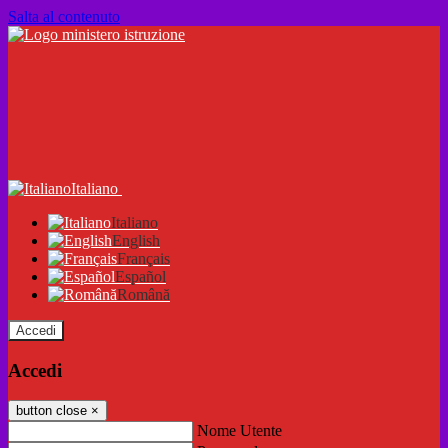
Salta al contenuto
Italiano
Italiano
English
Français
Español
Română
Accedi
Accedi
button close
×
Nome Utente