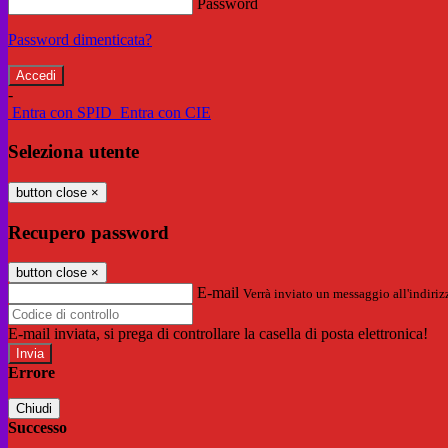
Password
Password dimenticata?
-
Entra con SPID
Entra con CIE
Seleziona utente
button close
×
Recupero password
button close
×
E-mail
Verrà inviato un messaggio all'indirizz
E-mail inviata, si prega di controllare la casella di posta elettronica!
Errore
Chiudi
Successo