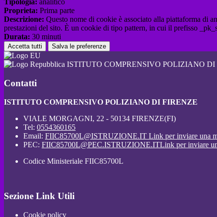
Tipologia:
analitico
Proprieta:
Prima parte
Descrizione:
Questo nome di cookie è associato alla piattaforma di ana
prestazioni del sito. È un cookie di tipo pattern, in cui il prefisso _pk
Durata:
30 minuti
Accetta tutti
Salva le preferenze
ISTITUTO COMPRENSIVO POLIZIANO DI
Contatti
ISTITUTO COMPRENSIVO POLIZIANO DI FIRENZE
VIALE MORGAGNI, 22 - 50134 FIRENZE(FI)
Tel:
0554360165
Email:
FIIC85700L@ISTRUZIONE.IT
Link per inviare una m
PEC:
FIIC85700L@PEC.ISTRUZIONE.IT
Link per inviare u
Codice Ministeriale FIIC85700L
Sezione Link Utili
Cookie policy