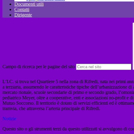
Documenti utili
Contatti
Dirigente
Campo di ricerca per le pagine del sito
L’I.C. si trova nel Quartiere 5 nella zona di Rifredi, nata nei primi a
a terziaria, assumendo le caratteristiche tipiche dell’urbanizzazione di 
mercato rionale, scuole secondarie di primo e secondo grado, l’omonima 
pediatrico Meyer, oltre a cooperative, enti e associazioni no-profit e 
Mutuo Soccorso. Il territorio è dotato di servizi efficienti ed è ottimam
tramvia, che attraversa l’arteria principale di Rifredi.
Notizie
Questo sito o gli strumenti terzi da questo utilizzati si avvalgono di coo