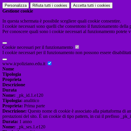
Personalizza
Rifiuta tutti
i cookies
Accetta tutti
i cookies
Gestione cookie
In questa schermata è possibile scegliere quali cookie consentire.
I cookie necessari sono quelli che consentono il funzionamento della pi
Per conoscere quali sono i cookie necessari al funzionamento potete v
Cookie necessari per il funzionamento
I cookie necessari per il funzionamento non possono essere disabilitati.
www.icpoliziano.edu.it
Nome
Tipologia
Proprieta
Descrizione
Durata
Nome:
_pk_id.1.e120
Tipologia:
analitico
Proprieta:
Prima parte
Descrizione:
Questo nome di cookie è associato alla piattaforma di ana
prestazioni del sito. È un cookie di tipo pattern, in cui il prefisso _pk
Durata:
1 anno
Nome:
_pk_ses.1.e120