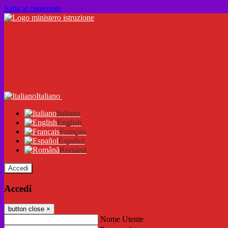
Salta al contenuto
Italiano
Italiano
English
Français
Español
Română
Accedi
Accedi
button close
×
Nome Utente