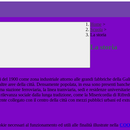
Home
>
Scuola
>
La storia
La storia
nni del 1900 come zona industriale attorno alle grandi fabbriche della Ga
altre aree della città. Densamente popolata, in essa sono presenti banche,
stazione ferroviaria, la linea tramviaria, sedi e residenze universitarie
di rilevanza sociale dalla lunga tradizione, come la Misericordia di Rifr
ente collegato con il centro della città con mezzi pubblici urbani ed extra
kie necessari al funzionamento ed utili alle finalità illustrate nella
COO