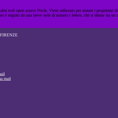
lisi web open source Piwik. Viene utilizzato per aiutare i proprietari di
_ses è seguito da una breve serie di numeri e lettere, che si ritiene sia un
 FIRENZE
ail
na mail