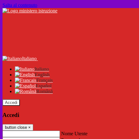
Salta al contenuto
Italiano
Italiano
English
Français
Español
Română
Accedi
Accedi
button close
×
Nome Utente