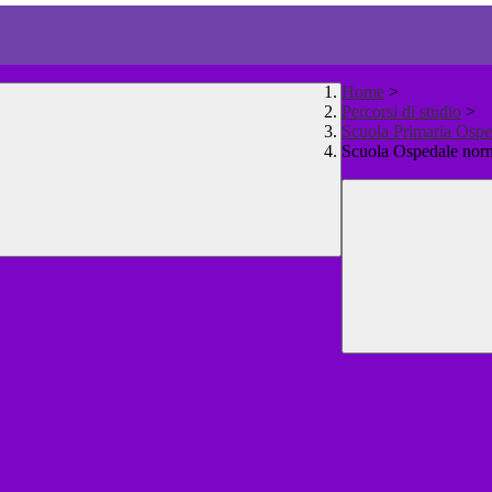
Home
>
Percorsi di studio
>
Scuola Primaria Ospe
Scuola Ospedale nor