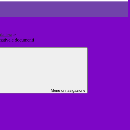
daliera
>
mativa e documenti
Menu di navigazione