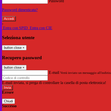
Password
Password dimenticata?
-
Entra con SPID
Entra con CIE
Seleziona utente
button close
×
Recupero password
button close
×
E-mail
Verrà inviato un messaggio all'indirizz
E-mail inviata, si prega di controllare la casella di posta elettronica!
Errore
Chiudi
Successo