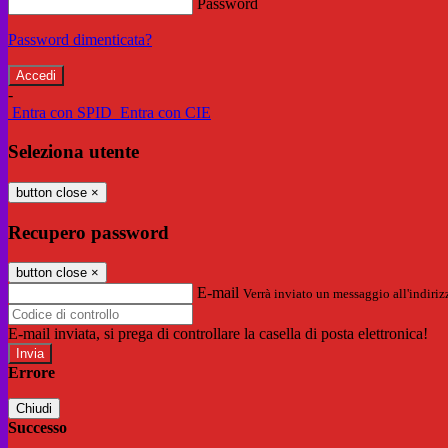
Password
Password dimenticata?
-
Entra con SPID
Entra con CIE
Seleziona utente
button close
×
Recupero password
button close
×
E-mail
Verrà inviato un messaggio all'indirizz
E-mail inviata, si prega di controllare la casella di posta elettronica!
Errore
Chiudi
Successo