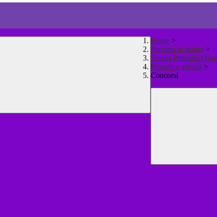
Home
>
Percorsi di studio
>
Scuola Primaria Ospe
Progetti e attività
>
Concorsi