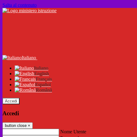
Salta al contenuto
Italiano
Italiano
English
Français
Español
Română
Accedi
Accedi
button close
×
Nome Utente