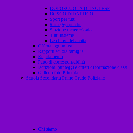
DOPOSCUOLA DI INGLESE
BOSCO DIDATTICO
Sport per tutti
#Io leggo perchè
Stazione meteorologica
Tutti insieme
Le chiavi della città
Offerta aggiuntiva
Rapporti scuola famiglia
Regolamento
Patto di corresponsabilità
Iscrizioni, punteggi e criteri di formazione classi
Galleria foto Primaria
Scuola Secondaria Primo Grado Poliziano
Chi siamo