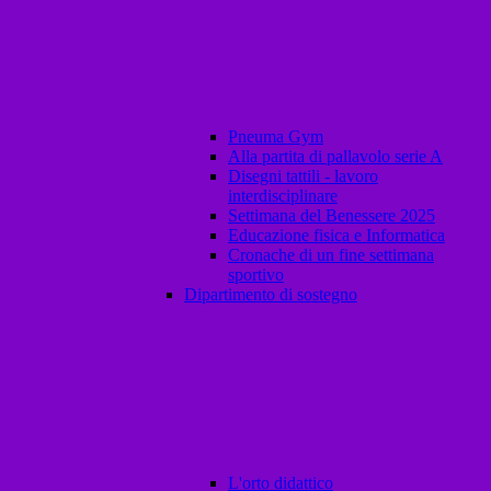
Pneuma Gym
Alla partita di pallavolo serie A
Disegni tattili - lavoro
interdisciplinare
Settimana del Benessere 2025
Educazione fisica e Informatica
Cronache di un fine settimana
sportivo
Dipartimento di sostegno
L'orto didattico