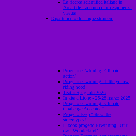
La ricerca scientifica italiana in
Antartide: racconto di un'esperienza
vissuta
Dipartimento di Lingue straniere
Progetto eTwinning "Climate
action"
Progetto eTwinning "Little yellow
riding hood"
Teatro Spagnolo 2026
In gita a Lione - 25-28 marzo 2025
Progetto eTwinning "Climate
Challenge Accepted"
Progetto Esep "Shoot the
stereotypes!
E-book progetto eTwinning "Our
own Wonderland"