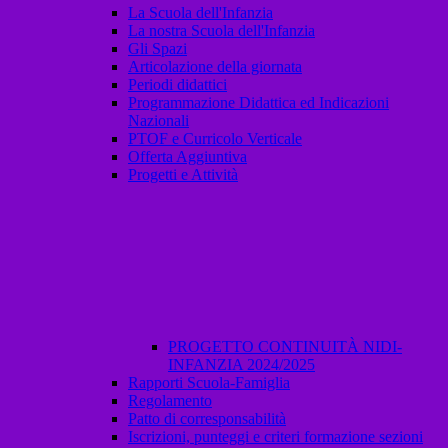
La Scuola dell'Infanzia
La nostra Scuola dell'Infanzia
Gli Spazi
Articolazione della giornata
Periodi didattici
Programmazione Didattica ed Indicazioni
Nazionali
PTOF e Curricolo Verticale
Offerta Aggiuntiva
Progetti e Attività
PROGETTO CONTINUITÀ NIDI-
INFANZIA 2024/2025
Rapporti Scuola-Famiglia
Regolamento
Patto di corresponsabilità
Iscrizioni, punteggi e criteri formazione sezioni