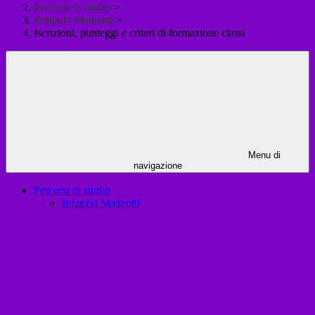
Percorsi di studio
>
Primaria Matteotti
>
Iscrizioni, punteggi e criteri di formazione classi
Menu di
navigazione
Percorsi di studio
Infanzia Matteotti