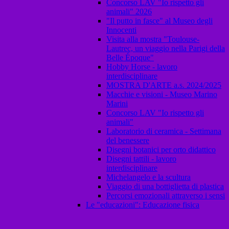
Concorso LAV "Io rispetto gli
animali" 2026
"Il putto in fasce" al Museo degli
Innocenti
Visita alla mostra "Toulouse-
Lautrec, un viaggio nella Parigi della
Belle Époque"
Hobby Horse - lavoro
interdisciplinare
MOSTRA D'ARTE a.s. 2024/2025
Macchie e visioni - Museo Marino
Marini
Concorso LAV "Io rispetto gli
animali"
Laboratorio di ceramica - Settimana
del benessere
Disegni botanici per orto didattico
Disegni tattili - lavoro
interdisciplinare
Michelangelo e la scultura
Viaggio di una bottiglietta di plastica
Percorsi emozionali attraverso i sensi
Le "educazioni": Educazione fisica