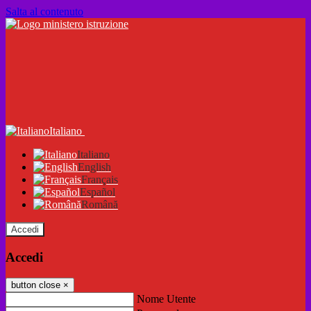
Salta al contenuto
Italiano
Italiano
English
Français
Español
Română
Accedi
Accedi
button close
×
Nome Utente