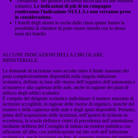
“Desiderata” dei genitori (richiesta incrociata tra due bambini
soltanto).
Le indicazioni di più di un compagno
renderanno l'indicazione NULLA e non verranno prese
in considerazione.
I fratelli degli alunni in uscita dalle classi quinte hanno la
possibilità di chiedere di poter essere inseriti con lo stesso
team del fratello
ALCUNE INDICAZIONI DELLA CIRCOLARE
MINISTERIALE:
Le domande di iscrizione sono accolte entro il limite massimo dei
posti complessivamente disponibili nella singola istituzione
scolastica, definito in base alle risorse dell’organico dell’autonomia e
al numero e alla capienza delle aule, anche in ragione dei piani di
utilizzo degli edifici scolastici
È compito del dirigente scolastico individuare il numero massimo di
iscrizioni accoglibili, in ragione delle risorse di organico, nonché del
numero e della capienza delle aule e degli spazi disponibili. Pertanto,
prima dell’acquisizione delle iscrizioni, nell’ipotesi di richieste in
eccedenza, la scuola definisce criteri di precedenza nell’ammissione,
mediante delibera del Consiglio di istituto da rendere pubblica con
affissione all’albo, con pubblicazione sul sito web dell’istituzione
scolastica e, per le iscrizioni on line, in apposita sezione del modulo