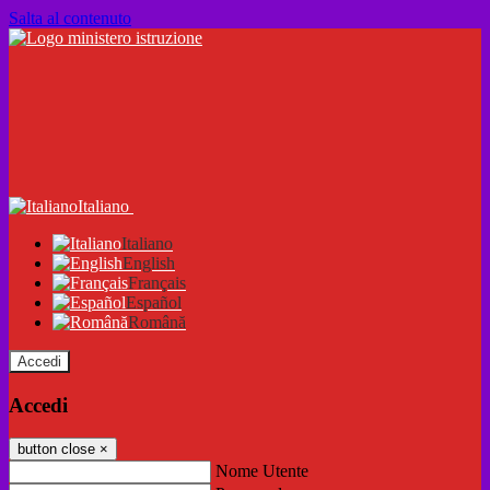
Salta al contenuto
Italiano
Italiano
English
Français
Español
Română
Accedi
Accedi
button close
×
Nome Utente