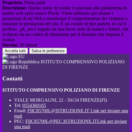
Proprieta:
Prima parte
Descrizione:
Questo nome di cookie è associato alla piattaforma di
analisi web open source Piwik. Viene utilizzato per aiutare i
proprietari di siti Web a monitorare il comportamento dei visitatori e
misurare le prestazioni del sito. È un cookie di tipo pattern, in cui il
prefisso _pk_ses è seguito da una breve serie di numeri e lettere, che
si ritiene sia un codice di riferimento per il dominio che imposta il
cookie.
Durata:
30 minuti
Accetta tutti
Salva le preferenze
ISTITUTO COMPRENSIVO POLIZIANO
DI FIRENZE
Contatti
ISTITUTO COMPRENSIVO POLIZIANO DI FIRENZE
VIALE MORGAGNI, 22 - 50134 FIRENZE(FI)
Tel:
0554360165
Email:
FIIC85700L@ISTRUZIONE.IT
Link per inviare una
mail
PEC:
FIIC85700L@PEC.ISTRUZIONE.IT
Link per inviare
una mail