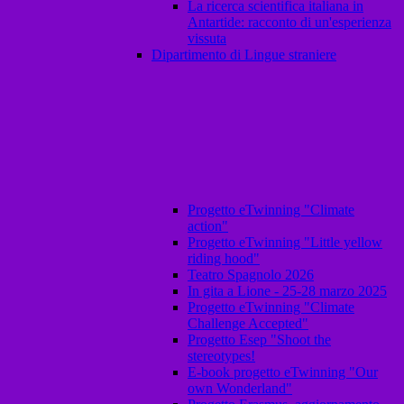
La ricerca scientifica italiana in
Antartide: racconto di un'esperienza
vissuta
Dipartimento di Lingue straniere
Progetto eTwinning "Climate
action"
Progetto eTwinning "Little yellow
riding hood"
Teatro Spagnolo 2026
In gita a Lione - 25-28 marzo 2025
Progetto eTwinning "Climate
Challenge Accepted"
Progetto Esep "Shoot the
stereotypes!
E-book progetto eTwinning "Our
own Wonderland"