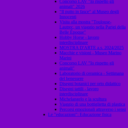
Concorso LAV "Io rispetto gli
animali" 2026
"Il putto in fasce" al Museo degli
Innocenti
Visita alla mostra "Toulouse-
Lautrec, un viaggio nella Parigi della
Belle Époque"
Hobby Horse - lavoro
interdisciplinare
MOSTRA D'ARTE a.s. 2024/2025
Macchie e visioni - Museo Marino
Marini
Concorso LAV "Io rispetto gli
animali"
Laboratorio di ceramica - Settimana
del benessere
Disegni botanici per orto didattico
Disegni tattili - lavoro
interdisciplinare
Michelangelo e la scultura
Viaggio di una bottiglietta di plastica
Percorsi emozionali attraverso i sensi
Le "educazioni": Educazione fisica