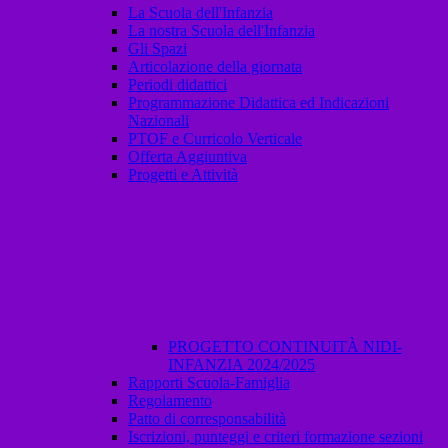
La Scuola dell'Infanzia
La nostra Scuola dell'Infanzia
Gli Spazi
Articolazione della giornata
Periodi didattici
Programmazione Didattica ed Indicazioni
Nazionali
PTOF e Curricolo Verticale
Offerta Aggiuntiva
Progetti e Attività
PROGETTO CONTINUITÀ NIDI-
INFANZIA 2024/2025
Rapporti Scuola-Famiglia
Regolamento
Patto di corresponsabilità
Iscrizioni, punteggi e criteri formazione sezioni