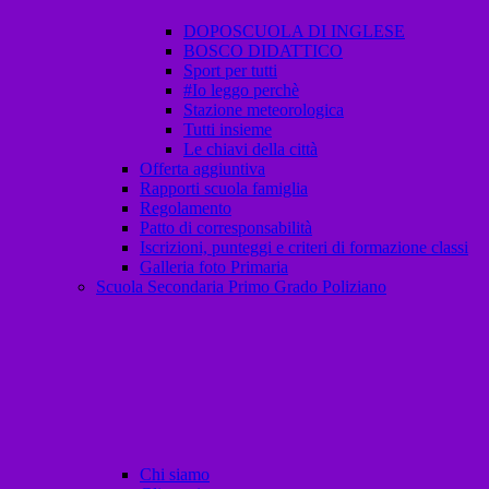
DOPOSCUOLA DI INGLESE
BOSCO DIDATTICO
Sport per tutti
#Io leggo perchè
Stazione meteorologica
Tutti insieme
Le chiavi della città
Offerta aggiuntiva
Rapporti scuola famiglia
Regolamento
Patto di corresponsabilità
Iscrizioni, punteggi e criteri di formazione classi
Galleria foto Primaria
Scuola Secondaria Primo Grado Poliziano
Chi siamo