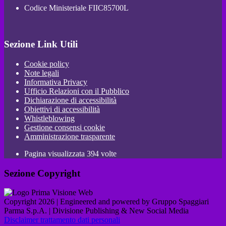
Codice Ministeriale FIIC85700L
Sezione Link Utili
Cookie policy
Note legali
Informativa Privacy
Ufficio Relazioni con il Pubblico
Dichiarazione di accessibilità
Obiettivi di accessibilità
Whistleblowing
Gestione consensi cookie
Amministrazione trasparente
Pagina visualizzata
394
volte
Sezione Copyright
Copyright 2026 | Engineered and powered by Gruppo Spaggiari
Parma S.p.A. | Divisione Publishing & New Social Media
Disclaimer trattamento dati personali