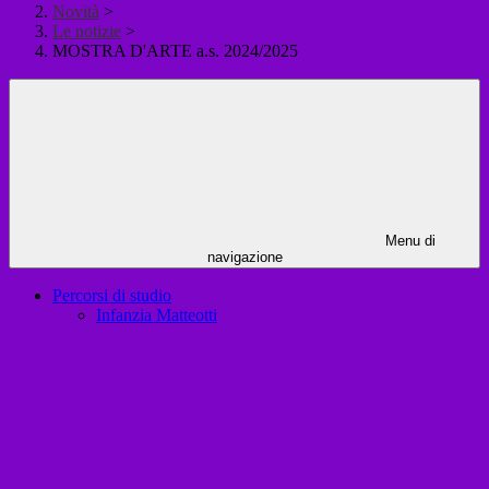
Novità
>
Le notizie
>
MOSTRA D'ARTE a.s. 2024/2025
Menu di
navigazione
Percorsi di studio
Infanzia Matteotti