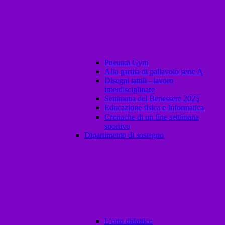
Pneuma Gym
Alla partita di pallavolo serie A
Disegni tattili - lavoro
interdisciplinare
Settimana del Benessere 2025
Educazione fisica e Informatica
Cronache di un fine settimana
sportivo
Dipartimento di sostegno
L'orto didattico