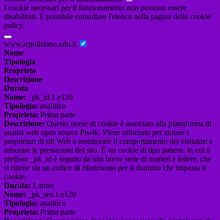
I cookie necessari per il funzionamento non possono essere
disabilitati. È possibile consultare l'elenco nella pagina della cookie
policy.
www.icpoliziano.edu.it
Nome
Tipologia
Proprieta
Descrizione
Durata
Nome:
_pk_id.1.e120
Tipologia:
analitico
Proprieta:
Prima parte
Descrizione:
Questo nome di cookie è associato alla piattaforma di
analisi web open source Piwik. Viene utilizzato per aiutare i
proprietari di siti Web a monitorare il comportamento dei visitatori e
misurare le prestazioni del sito. È un cookie di tipo pattern, in cui il
prefisso _pk_id è seguito da una breve serie di numeri e lettere, che
si ritiene sia un codice di riferimento per il dominio che imposta il
cookie.
Durata:
1 anno
Nome:
_pk_ses.1.e120
Tipologia:
analitico
Proprieta:
Prima parte