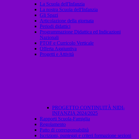
La Scuola dell'Infanzia
La nostra Scuola dell'Infanzia
Gli Spazi
Articolazione della giornata
Periodi didattici
Programmazione Didattica ed Indicazioni
Nazionali
PTOF e Curricolo Verticale
Offerta Aggiuntiva
Progetti e Attività
PROGETTO CONTINUITÀ NIDI-
INFANZIA 2024/2025
Rapporti Scuola-Famiglia
Regolamento
Patto di corresponsabilità
Iscrizioni, punteggi e criteri formazione sezioni