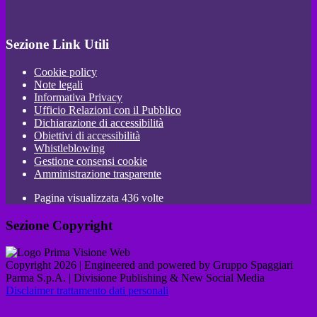
Sezione Link Utili
Cookie policy
Note legali
Informativa Privacy
Ufficio Relazioni con il Pubblico
Dichiarazione di accessibilità
Obiettivi di accessibilità
Whistleblowing
Gestione consensi cookie
Amministrazione trasparente
Pagina visualizzata
436
volte
Sezione Copyright
Copyright 2026 | Engineered and powered by Gruppo Spaggiari
Parma S.p.A. | Divisione Publishing & New Social Media
Disclaimer trattamento dati personali