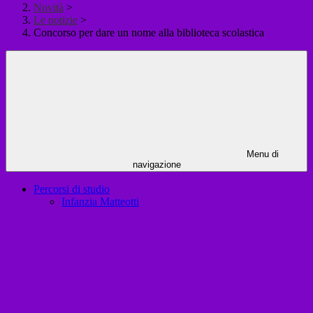
Novità
>
Le notizie
>
Concorso per dare un nome alla biblioteca scolastica
Menu di
navigazione
Percorsi di studio
Infanzia Matteotti