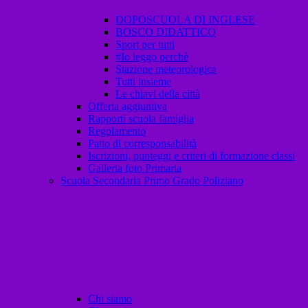
DOPOSCUOLA DI INGLESE
BOSCO DIDATTICO
Sport per tutti
#Io leggo perchè
Stazione meteorologica
Tutti insieme
Le chiavi della città
Offerta aggiuntiva
Rapporti scuola famiglia
Regolamento
Patto di corresponsabilità
Iscrizioni, punteggi e criteri di formazione classi
Galleria foto Primaria
Scuola Secondaria Primo Grado Poliziano
Chi siamo