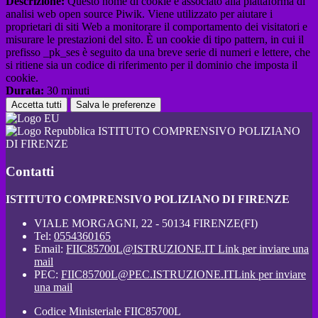
Descrizione:
Questo nome di cookie è associato alla piattaforma di
analisi web open source Piwik. Viene utilizzato per aiutare i
proprietari di siti Web a monitorare il comportamento dei visitatori e
misurare le prestazioni del sito. È un cookie di tipo pattern, in cui il
prefisso _pk_ses è seguito da una breve serie di numeri e lettere, che
si ritiene sia un codice di riferimento per il dominio che imposta il
cookie.
Durata:
30 minuti
Accetta tutti
Salva le preferenze
ISTITUTO COMPRENSIVO POLIZIANO
DI FIRENZE
Contatti
ISTITUTO COMPRENSIVO POLIZIANO DI FIRENZE
VIALE MORGAGNI, 22 - 50134 FIRENZE(FI)
Tel:
0554360165
Email:
FIIC85700L@ISTRUZIONE.IT
Link per inviare una
mail
PEC:
FIIC85700L@PEC.ISTRUZIONE.IT
Link per inviare
una mail
Codice Ministeriale FIIC85700L