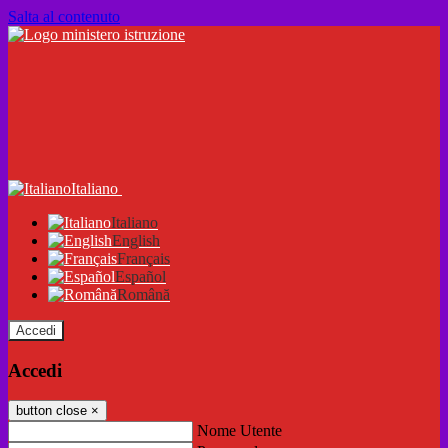
Salta al contenuto
Italiano
Italiano
English
Français
Español
Română
Accedi
Accedi
button close
×
Nome Utente