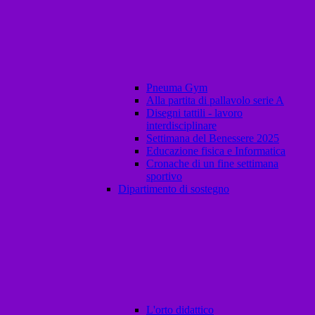
Pneuma Gym
Alla partita di pallavolo serie A
Disegni tattili - lavoro
interdisciplinare
Settimana del Benessere 2025
Educazione fisica e Informatica
Cronache di un fine settimana
sportivo
Dipartimento di sostegno
L'orto didattico