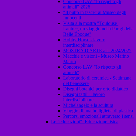
Concorso LAV "Io rispetto gli
animali" 2026
"Il putto in fasce" al Museo degli
Innocenti
Visita alla mostra "Toulouse-
Lautrec, un viaggio nella Parigi della
Belle Époque"
Hobby Horse - lavoro
interdisciplinare
MOSTRA D'ARTE a.s. 2024/2025
Macchie e visioni - Museo Marino
Marini
Concorso LAV "Io rispetto gli
animali"
Laboratorio di ceramica - Settimana
del benessere
Disegni botanici per orto didattico
Disegni tattili - lavoro
interdisciplinare
Michelangelo e la scultura
Viaggio di una bottiglietta di plastica
Percorsi emozionali attraverso i sensi
Le "educazioni": Educazione fisica