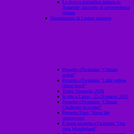
La ricerca scientifica italiana in
Antartide: racconto di un'esperienza
vissuta
Dipartimento di Lingue straniere
Progetto eTwinning "Climate
action"
Progetto eTwinning "Little yellow
riding hood"
Teatro Spagnolo 2026
In gita a Lione - 25-28 marzo 2025
Progetto eTwinning "Climate
Challenge Accepted"
Progetto Esep "Shoot the
stereotypes!
E-book progetto eTwinning "Our
own Wonderland"