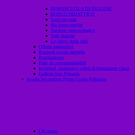
DOPOSCUOLA DI INGLESE
BOSCO DIDATTICO
Sport per tutti
#Io leggo perchè
Stazione meteorologica
Tutti insieme
Le chiavi della città
Offerta aggiuntiva
Rapporti scuola famiglia
Regolamento
Patto di corresponsabilità
Iscrizioni, punteggi e criteri di formazione classi
Galleria foto Primaria
Scuola Secondaria Primo Grado Poliziano
Chi siamo