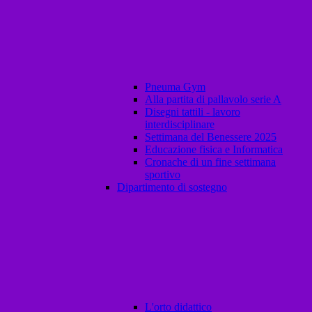
Pneuma Gym
Alla partita di pallavolo serie A
Disegni tattili - lavoro
interdisciplinare
Settimana del Benessere 2025
Educazione fisica e Informatica
Cronache di un fine settimana
sportivo
Dipartimento di sostegno
L'orto didattico