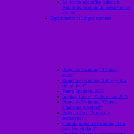
La ricerca scientifica italiana in
Antartide: racconto di un'esperienza
vissuta
Dipartimento di Lingue straniere
Progetto eTwinning "Climate
action"
Progetto eTwinning "Little yellow
riding hood"
Teatro Spagnolo 2026
In gita a Lione - 25-28 marzo 2025
Progetto eTwinning "Climate
Challenge Accepted"
Progetto Esep "Shoot the
stereotypes!
E-book progetto eTwinning "Our
own Wonderland"