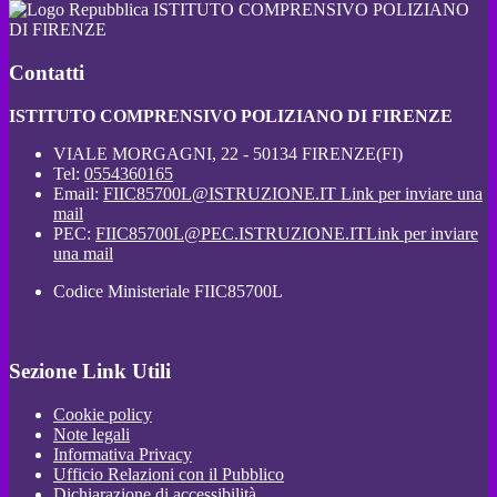
ISTITUTO COMPRENSIVO POLIZIANO
DI FIRENZE
Contatti
ISTITUTO COMPRENSIVO POLIZIANO DI FIRENZE
VIALE MORGAGNI, 22 - 50134 FIRENZE(FI)
Tel:
0554360165
Email:
FIIC85700L@ISTRUZIONE.IT
Link per inviare una
mail
PEC:
FIIC85700L@PEC.ISTRUZIONE.IT
Link per inviare
una mail
Codice Ministeriale FIIC85700L
Sezione Link Utili
Cookie policy
Note legali
Informativa Privacy
Ufficio Relazioni con il Pubblico
Dichiarazione di accessibilità