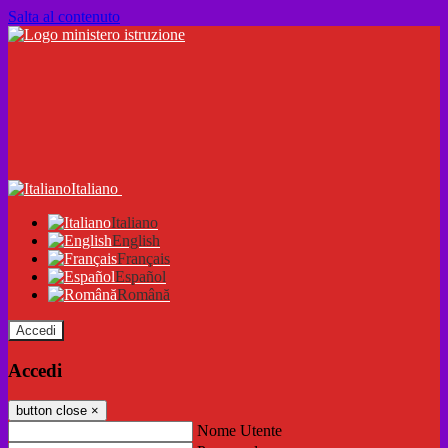
Salta al contenuto
Italiano
Italiano
English
Français
Español
Română
Accedi
Accedi
button close
×
Nome Utente