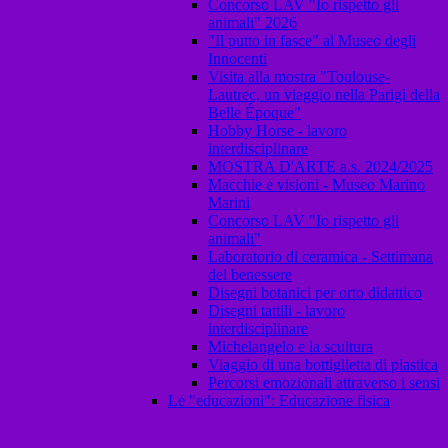
Concorso LAV "Io rispetto gli
animali" 2026
"Il putto in fasce" al Museo degli
Innocenti
Visita alla mostra "Toulouse-
Lautrec, un viaggio nella Parigi della
Belle Époque"
Hobby Horse - lavoro
interdisciplinare
MOSTRA D'ARTE a.s. 2024/2025
Macchie e visioni - Museo Marino
Marini
Concorso LAV "Io rispetto gli
animali"
Laboratorio di ceramica - Settimana
del benessere
Disegni botanici per orto didattico
Disegni tattili - lavoro
interdisciplinare
Michelangelo e la scultura
Viaggio di una bottiglietta di plastica
Percorsi emozionali attraverso i sensi
Le "educazioni": Educazione fisica