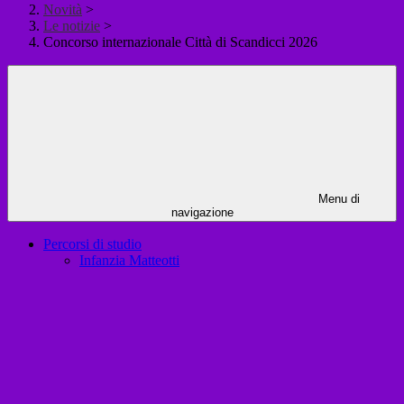
Novità
>
Le notizie
>
Concorso internazionale Città di Scandicci 2026
Menu di
navigazione
Percorsi di studio
Infanzia Matteotti