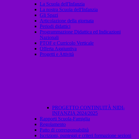
La Scuola dell'Infanzia
La nostra Scuola dell'Infanzia
Gli Spazi
Articolazione della giornata
Periodi didattici
Programmazione Didattica ed Indicazioni
Nazionali
PTOF e Curricolo Verticale
Offerta Aggiuntiva
Progetti e Attività
PROGETTO CONTINUITÀ NIDI-
INFANZIA 2024/2025
Rapporti Scuola-Famiglia
Regolamento
Patto di corresponsabilità
Iscrizioni, punteggi e criteri formazione sezioni