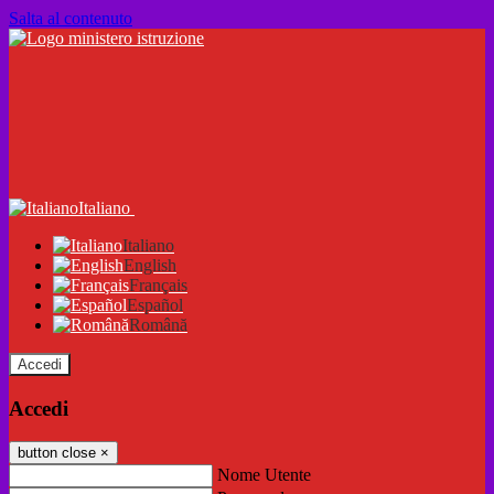
Salta al contenuto
Italiano
Italiano
English
Français
Español
Română
Accedi
Accedi
button close
×
Nome Utente