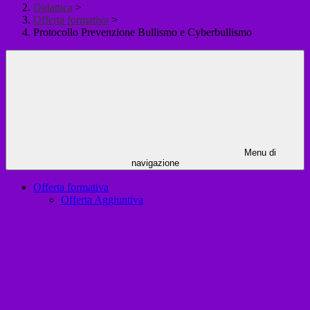
Didattica
>
Offerta formativa
>
Protocollo Prevenzione Bullismo e Cyberbullismo
Menu di
navigazione
Offerta formativa
Offerta Aggiuntiva