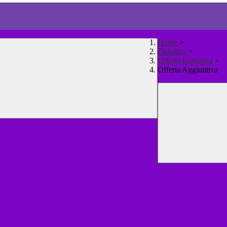
Home
>
Didattica
>
Offerta formativa
>
Offerta Aggiuntiva