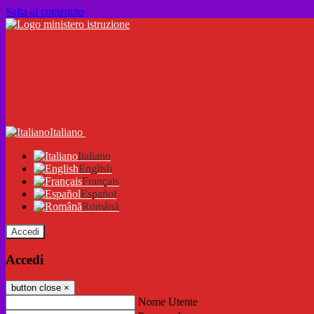
Salta al contenuto
Italiano
Italiano
English
Français
Español
Română
Accedi
Accedi
button close
×
Nome Utente