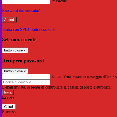
Password
Password dimenticata?
-
Entra con SPID
Entra con CIE
Seleziona utente
button close
×
Recupero password
button close
×
E-mail
Verrà inviato un messaggio all'indirizz
E-mail inviata, si prega di controllare la casella di posta elettronica!
Errore
Chiudi
Successo