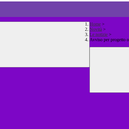
Home
>
Novità
>
Le notizie
>
Avviso per progetto 