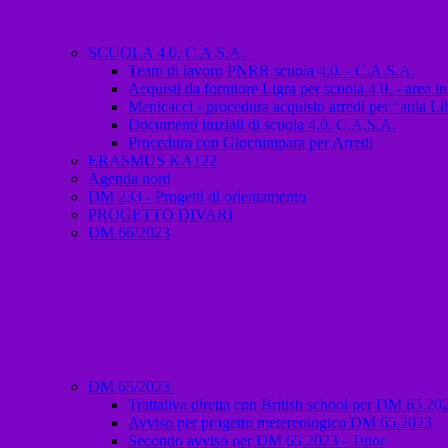
SCUOLA 4.0. C.A.S.A.
Team di lavoro PNRR scuola 4.0. - C.A.S.A.
Acquisti da fornitore Ligra per scuola 4.0. - area i
Menicacci - procedura acquisto arredi per "aula Li
Documenti iniziali di scuola 4.0. C.A.S.A.
Procedura con Giochimpara per Arredi
ERASMUS KA122
Agenda nord
DM 233 - Progetti di orientamento
PROGETTO DIVARI
DM 66/2023
DM 65/2023
Trattativa diretta con British school per DM 65.20
Avviso per progetto metereologico DM 65.2023
Secondo avviso per DM 65.2023 - Tutor