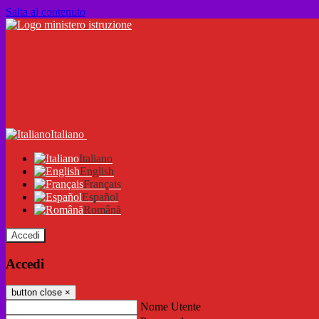
Salta al contenuto
Italiano
Italiano
English
Français
Español
Română
Accedi
Accedi
button close
×
Nome Utente