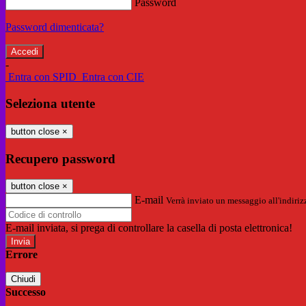
Password
Password dimenticata?
-
Entra con SPID
Entra con CIE
Seleziona utente
button close
×
Recupero password
button close
×
E-mail
Verrà inviato un messaggio all'indirizz
E-mail inviata, si prega di controllare la casella di posta elettronica!
Errore
Chiudi
Successo