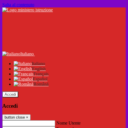
Salta al contenuto
Italiano
Italiano
English
Français
Español
Română
Accedi
Accedi
button close
×
Nome Utente