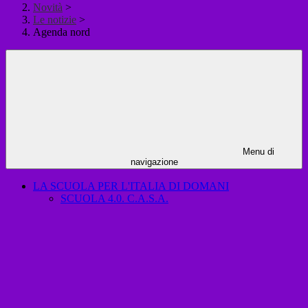
Novità
>
Le notizie
>
Agenda nord
Menu di
navigazione
LA SCUOLA PER L'ITALIA DI DOMANI
SCUOLA 4.0. C.A.S.A.