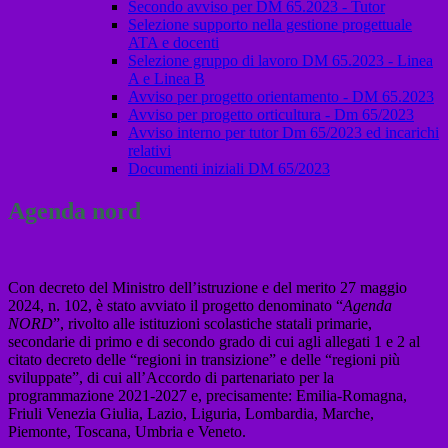
Secondo avviso per DM 65.2023 - Tutor
Selezione supporto nella gestione progettuale
ATA e docenti
Selezione gruppo di lavoro DM 65.2023 - Linea
A e Linea B
Avviso per progetto orientamento - DM 65.2023
Avviso per progetto orticultura - Dm 65/2023
Avviso interno per tutor Dm 65/2023 ed incarichi
relativi
Documenti iniziali DM 65/2023
Agenda nord
Con decreto del Ministro dell’istruzione e del merito 27 maggio
2024, n. 102, è stato avviato il progetto denominato “
Agenda
NORD
”, rivolto alle istituzioni scolastiche statali primarie,
secondarie di primo e di secondo grado di cui agli allegati 1 e 2 al
citato decreto delle “regioni in transizione” e delle “regioni più
sviluppate”, di cui all’Accordo di partenariato per la
programmazione 2021-2027 e, precisamente: Emilia-Romagna,
Friuli Venezia Giulia, Lazio, Liguria, Lombardia, Marche,
Piemonte, Toscana, Umbria e Veneto.