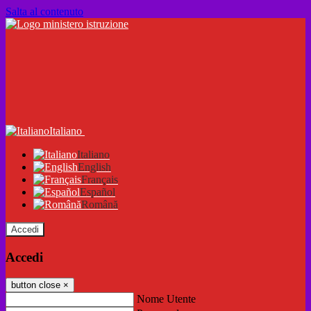
Salta al contenuto
Italiano
Italiano
English
Français
Español
Română
Accedi
Accedi
button close
×
Nome Utente