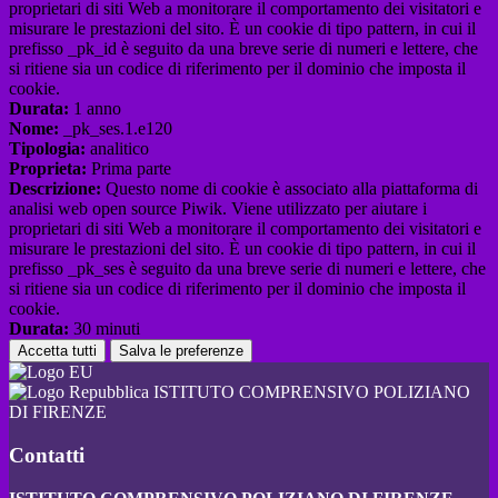
proprietari di siti Web a monitorare il comportamento dei visitatori e
misurare le prestazioni del sito. È un cookie di tipo pattern, in cui il
prefisso _pk_id è seguito da una breve serie di numeri e lettere, che
si ritiene sia un codice di riferimento per il dominio che imposta il
cookie.
Durata:
1 anno
Nome:
_pk_ses.1.e120
Tipologia:
analitico
Proprieta:
Prima parte
Descrizione:
Questo nome di cookie è associato alla piattaforma di
analisi web open source Piwik. Viene utilizzato per aiutare i
proprietari di siti Web a monitorare il comportamento dei visitatori e
misurare le prestazioni del sito. È un cookie di tipo pattern, in cui il
prefisso _pk_ses è seguito da una breve serie di numeri e lettere, che
si ritiene sia un codice di riferimento per il dominio che imposta il
cookie.
Durata:
30 minuti
Accetta tutti
Salva le preferenze
ISTITUTO COMPRENSIVO POLIZIANO
DI FIRENZE
Contatti