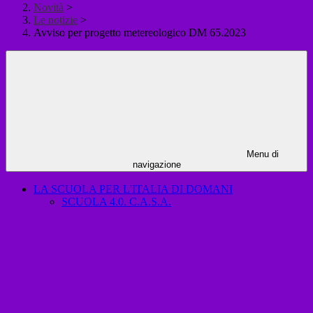
Novità
>
Le notizie
>
Avviso per progetto metereologico DM 65.2023
Menu di
navigazione
LA SCUOLA PER L'ITALIA DI DOMANI
SCUOLA 4.0. C.A.S.A.