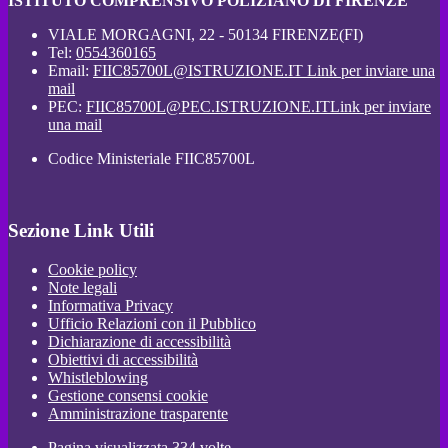
ISTITUTO COMPRENSIVO POLIZIANO DI FIRENZE
VIALE MORGAGNI, 22 - 50134 FIRENZE(FI)
Tel:
0554360165
Email:
FIIC85700L@ISTRUZIONE.IT
Link per inviare una
mail
PEC:
FIIC85700L@PEC.ISTRUZIONE.IT
Link per inviare
una mail
Codice Ministeriale FIIC85700L
Sezione Link Utili
Cookie policy
Note legali
Informativa Privacy
Ufficio Relazioni con il Pubblico
Dichiarazione di accessibilità
Obiettivi di accessibilità
Whistleblowing
Gestione consensi cookie
Amministrazione trasparente
Pagina visualizzata
334
volte