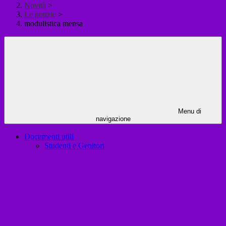
Novità
>
Le notizie
>
modulistica mensa
Menu di
navigazione
Documenti utili
Studenti e Genitori