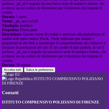
prefisso _pk_id è seguito da una breve serie di numeri e lettere, che
si ritiene sia un codice di riferimento per il dominio che imposta il
cookie.
Durata:
1 anno
Nome:
_pk_ses.1.e120
Tipologia:
analitico
Proprieta:
Prima parte
Descrizione:
Questo nome di cookie è associato alla piattaforma di
analisi web open source Piwik. Viene utilizzato per aiutare i
proprietari di siti Web a monitorare il comportamento dei visitatori e
misurare le prestazioni del sito. È un cookie di tipo pattern, in cui il
prefisso _pk_ses è seguito da una breve serie di numeri e lettere, che
si ritiene sia un codice di riferimento per il dominio che imposta il
cookie.
Durata:
30 minuti
Accetta tutti
Salva le preferenze
ISTITUTO COMPRENSIVO POLIZIANO
DI FIRENZE
Contatti
ISTITUTO COMPRENSIVO POLIZIANO DI FIRENZE