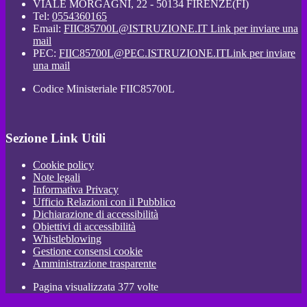
VIALE MORGAGNI, 22 - 50134 FIRENZE(FI)
Tel:
0554360165
Email:
FIIC85700L@ISTRUZIONE.IT
Link per inviare una
mail
PEC:
FIIC85700L@PEC.ISTRUZIONE.IT
Link per inviare
una mail
Codice Ministeriale FIIC85700L
Sezione Link Utili
Cookie policy
Note legali
Informativa Privacy
Ufficio Relazioni con il Pubblico
Dichiarazione di accessibilità
Obiettivi di accessibilità
Whistleblowing
Gestione consensi cookie
Amministrazione trasparente
Pagina visualizzata
377
volte