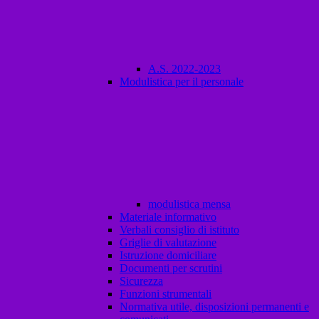
A.S. 2022-2023
Modulistica per il personale
modulistica mensa
Materiale informativo
Verbali consiglio di istituto
Griglie di valutazione
Istruzione domiciliare
Documenti per scrutini
Sicurezza
Funzioni strumentali
Normativa utile, disposizioni permanenti e