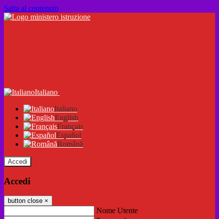
Salta al contenuto
Italiano
Italiano
English
Français
Español
Română
Accedi
Accedi
button close
×
Nome Utente