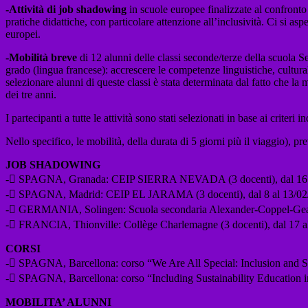
-Attività di job shadowing
in scuole europee finalizzate al confront
pratiche didattiche, con particolare attenzione all’inclusività. Ci si as
europei.
-Mobilità breve
di 12 alunni delle classi seconde/terze della scuola 
grado (lingua francese): accrescere le competenze linguistiche, cultural
selezionare alunni di queste classi è stata determinata dal fatto che la 
dei tre anni.
I partecipanti a tutte le attività sono stati selezionati in base ai criteri 
Nello specifico, le mobilità, della durata di 5 giorni più il viaggio), pre
JOB SHADOWING
- SPAGNA, Granada: CEIP SIERRA NEVADA (3 docenti), dal 16 
- SPAGNA, Madrid: CEIP EL JARAMA (3 docenti), dal 8 al 13/02
- GERMANIA, Solingen: Scuola secondaria Alexander-Coppel-Geasmt
- FRANCIA, Thionville: Collège Charlemagne (3 docenti), dal 17 a
CORSI
- SPAGNA, Barcellona: corso “We Are All Special: Inclusion and Sup
- SPAGNA, Barcellona: corso “Including Sustainability Education i
MOBILITA’ ALUNNI