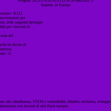
Progetto 2025-1-IT02-KA122-SCH-000328173
Insieme, in Europa
o Erasmus+ K122
 sovvenzione per
nni, delle seguenti tipologie:
lità per i docenti di
scuola del
uola ha deciso di
francese,
modo: 12
 alla cittadinanza, STEM e sostenibilità, didattica inclusiva, sviluppo de
borazioni con docenti di altri Paesi europei.