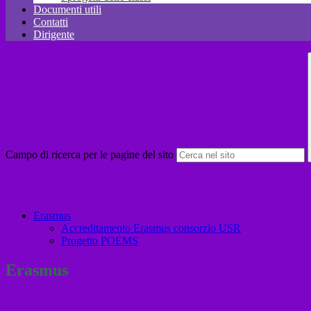
Documenti utili
Contatti
Dirigente
Campo di ricerca per le pagine del sito
Erasmus
Accreditamento Erasmus consorzio USR
Progetto POEMS
Erasmus