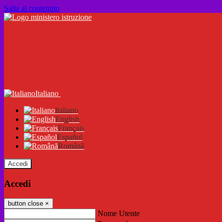
Salta al contenuto
Italiano
Italiano
English
Français
Español
Română
Accedi
Accedi
button close
×
Nome Utente