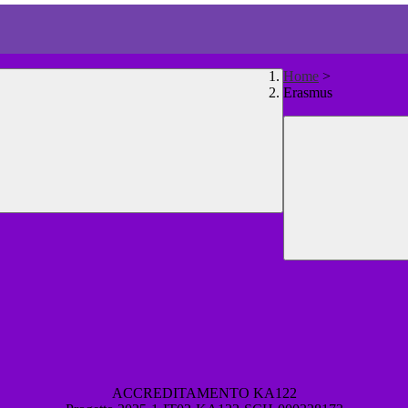
Home
>
Erasmus
ACCREDITAMENTO KA122