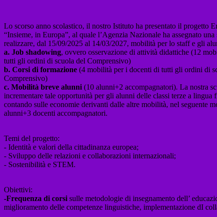
Lo scorso anno scolastico, il nostro Istituto ha presentato il progett
“Insieme, in Europa”, al quale l’Agenzia Nazionale ha assegnato una
realizzare, dal 15/09/2025 al 14/03/2027, mobilità per lo staff e gli alu
a. Job shadowing
, ovvero osservazione di attività didattiche (12 mobi
tutti gli ordini di scuola del Comprensivo)
b. Corsi di formazione
(4 mobilità per i docenti di tutti gli ordini di 
Comprensivo)
c. Mobilità breve alunni
(10 alunni+2 accompagnatori). La nostra sc
incrementare tale opportunità per gli alunni delle classi terze a lingua 
contando sulle economie derivanti dalle altre mobilità, nel seguente 
alunni+3 docenti accompagnatori.
Temi del progetto
:
- Identità e valori della cittadinanza europea;
- Sviluppo delle relazioni e collaborazioni internazionali;
- Sostenibilità e STEM.
Obiettivi
:
-Frequenza di corsi
sulle metodologie di insegnamento dell’ educazione
miglioramento delle competenze linguistiche, implementazione dI colla