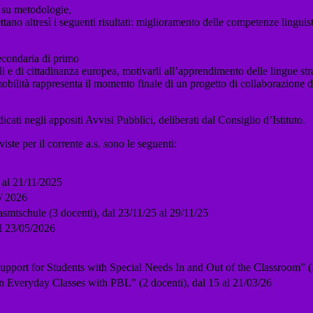
o su metodologie,
pettano altresì i seguenti risultati: miglioramento delle competenze lingu
Secondaria di primo
i e di cittadinanza europea, motivarli all’apprendimento delle lingue stra
mobilità rappresenta il momento finale di un progetto di collaborazione da
indicati negli appositi Avvisi Pubblici, deliberati dal Consiglio d’Istituto.
viste per il corrente a.s. sono le seguenti:
al 21/11/2025
/ 2026
schule (3 docenti), dal 23/11/25 al 29/11/25
l 23/05/2026
port for Students with Special Needs In and Out of the Classroom” (2 
n Everyday Classes with PBL” (2 docenti), dal 15 al 21/03/26