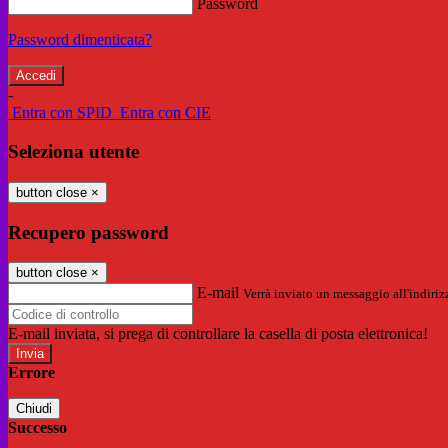
Password
Password dimenticata?
-
Entra con SPID
Entra con CIE
Seleziona utente
button close
×
Recupero password
button close
×
E-mail
Verrà inviato un messaggio all'indirizz
E-mail inviata, si prega di controllare la casella di posta elettronica!
Errore
Chiudi
Successo