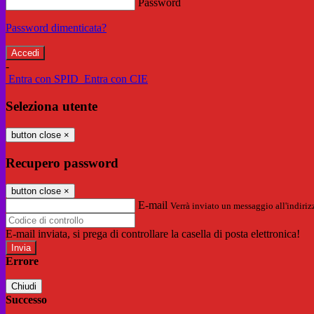
Password
Password dimenticata?
-
Entra con SPID
Entra con CIE
Seleziona utente
button close
×
Recupero password
button close
×
E-mail
Verrà inviato un messaggio all'indirizz
E-mail inviata, si prega di controllare la casella di posta elettronica!
Errore
Chiudi
Successo