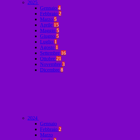
2025
Gennaio
4
Febbraio
2
Marzo
5
Aprile
15
Maggio
5
Giugno
5
Luglio
1
Agosto
1
Settembre
16
Ottobre
21
Novembre
3
Dicembre
8
2024
Gennaio
Febbraio
2
Marzo