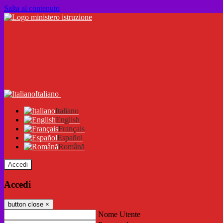
Salta al contenuto
Italiano
Italiano
English
Français
Español
Română
Accedi
Accedi
button close
×
Nome Utente