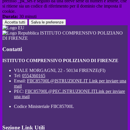
prefisso _pk_ses è seguito da una breve serie di numeri e lettere, che
si ritiene sia un codice di riferimento per il dominio che imposta il
cookie.
Durata:
30 minuti
Accetta tutti
Salva le preferenze
ISTITUTO COMPRENSIVO POLIZIANO
DI FIRENZE
Contatti
ISTITUTO COMPRENSIVO POLIZIANO DI FIRENZE
VIALE MORGAGNI, 22 - 50134 FIRENZE(FI)
Tel:
0554360165
Email:
FIIC85700L@ISTRUZIONE.IT
Link per inviare una
mail
PEC:
FIIC85700L@PEC.ISTRUZIONE.IT
Link per inviare
una mail
Codice Ministeriale FIIC85700L
Sezione Link Utili