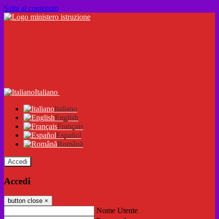
Salta al contenuto
Italiano
Italiano
English
Français
Español
Română
Accedi
Accedi
button close
×
Nome Utente