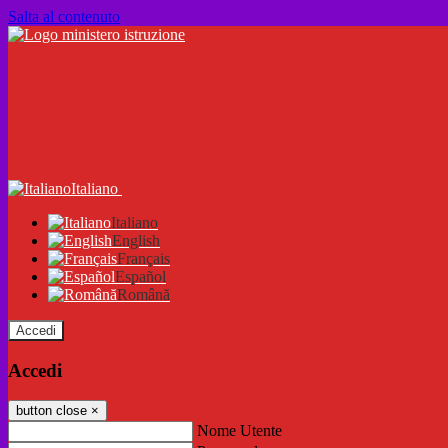
Salta al contenuto
Italiano
Italiano
English
Français
Español
Română
Accedi
Accedi
button close
×
Nome Utente