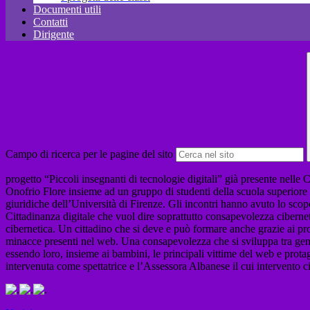
Documenti utili
Contatti
Dirigente
Campo di ricerca per le pagine del sito
progetto “Piccoli insegnanti di tecnologie digitali” già presente nelle C
Onofrio Flore insieme ad un gruppo di studenti della scuola superiore 
giuridiche dell’Università di Firenze. Gli incontri hanno avuto lo scop
Cittadinanza digitale che vuol dire soprattutto consapevolezza cibernet
cibernetica. Un cittadino che si deve e può formare anche grazie ai prop
minacce presenti nel web. Una consapevolezza che si sviluppa tra genera
essendo loro, insieme ai bambini, le principali vittime del web e prota
intervenuta come spettatrice e l’Assessora Albanese il cui intervento c