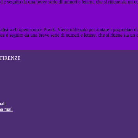
_id è seguito da una breve serie di numeri e lettere, che si ritiene sia un 
lisi web open source Piwik. Viene utilizzato per aiutare i proprietari di
_ses è seguito da una breve serie di numeri e lettere, che si ritiene sia un
 FIRENZE
ail
na mail