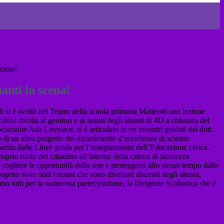
scena!
nanti in scena!
si è svolta nel Teatro della scuola primaria Matteotti una lezione
mbini rivolta ai genitori e ai nonni degli alunni di 4D a chiusura del
ciazione Ada Lovelace, si è articolato in tre incontri guidati dal dott.
 di un altro progetto del dipartimento d’eccellenza di scienze
nserita dalle Linee guida per l’insegnamento dell’Educazione civica.
prio ruolo del cittadino all’interno della catena di sicurezza
cogliere le opportunità della rete e proteggersi allo stesso tempo dalle
getto sono stati i nonni che sono diventati discenti degli alunni,
amo tutti per la numerosa partecipazione, la Dirigente Scolastica che è