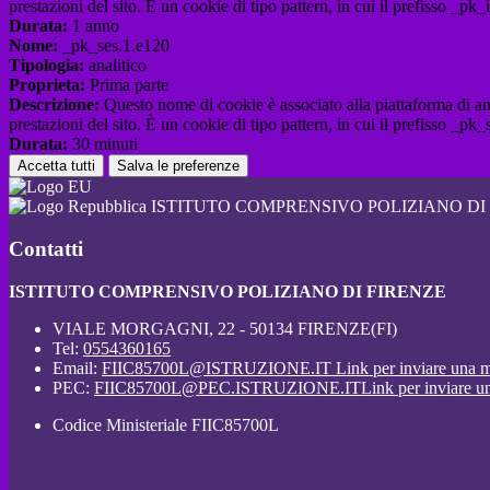
prestazioni del sito. È un cookie di tipo pattern, in cui il prefisso _pk
Durata:
1 anno
Nome:
_pk_ses.1.e120
Tipologia:
analitico
Proprieta:
Prima parte
Descrizione:
Questo nome di cookie è associato alla piattaforma di ana
prestazioni del sito. È un cookie di tipo pattern, in cui il prefisso _pk
Durata:
30 minuti
Accetta tutti
Salva le preferenze
ISTITUTO COMPRENSIVO POLIZIANO DI
Contatti
ISTITUTO COMPRENSIVO POLIZIANO DI FIRENZE
VIALE MORGAGNI, 22 - 50134 FIRENZE(FI)
Tel:
0554360165
Email:
FIIC85700L@ISTRUZIONE.IT
Link per inviare una m
PEC:
FIIC85700L@PEC.ISTRUZIONE.IT
Link per inviare u
Codice Ministeriale FIIC85700L