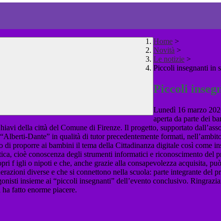
Home
>
Novità
>
Le notizie
>
Piccoli insegnanti in 
Piccoli inseg
Lunedì 16 marzo 2026 
aperta da parte dei ba
hiavi della città del Comune di Firenze. Il progetto, supportato dall’asso
“Alberti-Dante” in qualità di tutor precedentemente formati, nell’ambito
o di proporre ai bambini il tema della Cittadinanza digitale così come i
ica, cioè conoscenza degli strumenti informatici e riconoscimento del pro
ri f igli o nipoti e che, anche grazie alla consapevolezza acquisita, può 
zioni diverse e che si connettono nella scuola: parte integrante del pro
gonisti insieme ai “piccoli insegnanti” dell’evento conclusivo. Ringrazi
i ha fatto enorme piacere.