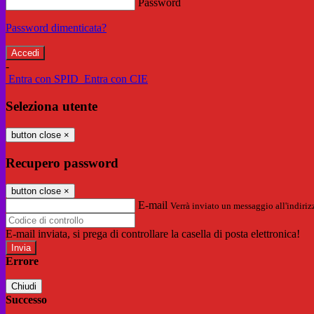
Password
Password dimenticata?
-
Entra con SPID
Entra con CIE
Seleziona utente
button close
×
Recupero password
button close
×
E-mail
Verrà inviato un messaggio all'indirizz
E-mail inviata, si prega di controllare la casella di posta elettronica!
Errore
Chiudi
Successo