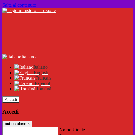
Salta al contenuto
Italiano
Italiano
English
Français
Español
Română
Accedi
Accedi
button close
×
Nome Utente