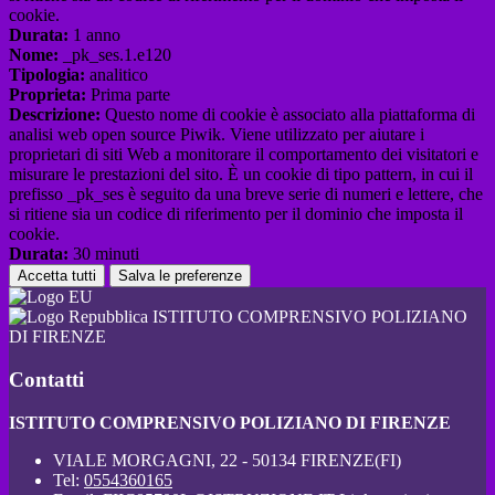
cookie.
Durata:
1 anno
Nome:
_pk_ses.1.e120
Tipologia:
analitico
Proprieta:
Prima parte
Descrizione:
Questo nome di cookie è associato alla piattaforma di
analisi web open source Piwik. Viene utilizzato per aiutare i
proprietari di siti Web a monitorare il comportamento dei visitatori e
misurare le prestazioni del sito. È un cookie di tipo pattern, in cui il
prefisso _pk_ses è seguito da una breve serie di numeri e lettere, che
si ritiene sia un codice di riferimento per il dominio che imposta il
cookie.
Durata:
30 minuti
Accetta tutti
Salva le preferenze
ISTITUTO COMPRENSIVO POLIZIANO
DI FIRENZE
Contatti
ISTITUTO COMPRENSIVO POLIZIANO DI FIRENZE
VIALE MORGAGNI, 22 - 50134 FIRENZE(FI)
Tel:
0554360165