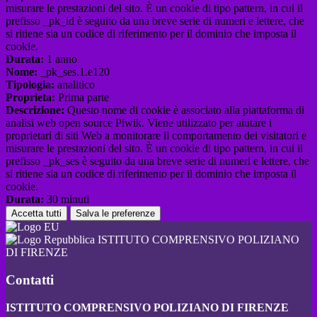
misurare le prestazioni del sito. È un cookie di tipo pattern, in cui il
prefisso _pk_id è seguito da una breve serie di numeri e lettere, che
si ritiene sia un codice di riferimento per il dominio che imposta il
cookie.
Durata:
1 anno
Nome:
_pk_ses.1.e120
Tipologia:
analitico
Proprieta:
Prima parte
Descrizione:
Questo nome di cookie è associato alla piattaforma di
analisi web open source Piwik. Viene utilizzato per aiutare i
proprietari di siti Web a monitorare il comportamento dei visitatori e
misurare le prestazioni del sito. È un cookie di tipo pattern, in cui il
prefisso _pk_ses è seguito da una breve serie di numeri e lettere, che
si ritiene sia un codice di riferimento per il dominio che imposta il
cookie.
Durata:
30 minuti
Accetta tutti
Salva le preferenze
ISTITUTO COMPRENSIVO POLIZIANO
DI FIRENZE
Contatti
ISTITUTO COMPRENSIVO POLIZIANO DI FIRENZE