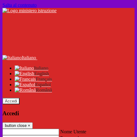
Salta al contenuto
Italiano
Italiano
English
Français
Español
Română
Accedi
Accedi
button close
×
Nome Utente