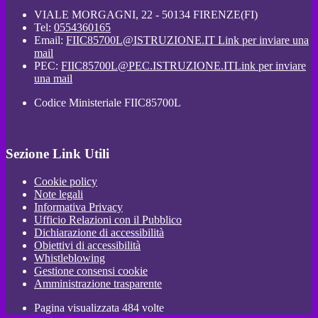
VIALE MORGAGNI, 22 - 50134 FIRENZE(FI)
Tel:
0554360165
Email:
FIIC85700L@ISTRUZIONE.IT
Link per inviare una
mail
PEC:
FIIC85700L@PEC.ISTRUZIONE.IT
Link per inviare
una mail
Codice Ministeriale FIIC85700L
Sezione Link Utili
Cookie policy
Note legali
Informativa Privacy
Ufficio Relazioni con il Pubblico
Dichiarazione di accessibilità
Obiettivi di accessibilità
Whistleblowing
Gestione consensi cookie
Amministrazione trasparente
Pagina visualizzata
484
volte