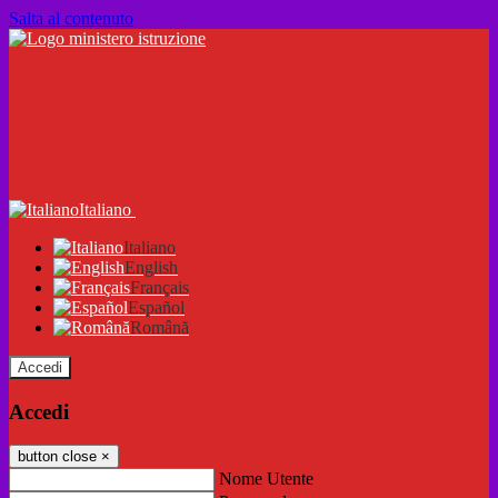
Salta al contenuto
Italiano
Italiano
English
Français
Español
Română
Accedi
Accedi
button close
×
Nome Utente