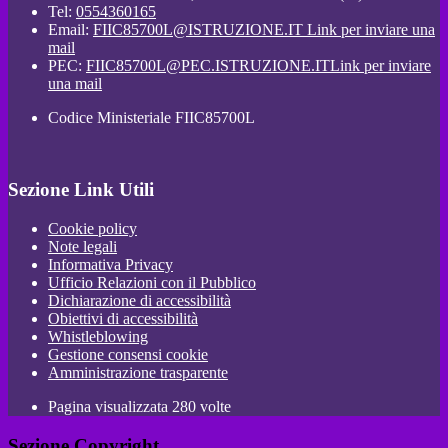
Tel:
0554360165
Email:
FIIC85700L@ISTRUZIONE.IT
Link per inviare una
mail
PEC:
FIIC85700L@PEC.ISTRUZIONE.IT
Link per inviare
una mail
Codice Ministeriale FIIC85700L
Sezione Link Utili
Cookie policy
Note legali
Informativa Privacy
Ufficio Relazioni con il Pubblico
Dichiarazione di accessibilità
Obiettivi di accessibilità
Whistleblowing
Gestione consensi cookie
Amministrazione trasparente
Pagina visualizzata
280
volte
Sezione Copyright