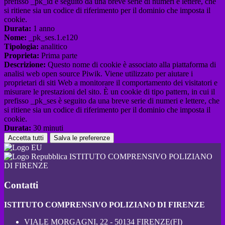
prefisso _pk_id è seguito da una breve serie di numeri e lettere, che
si ritiene sia un codice di riferimento per il dominio che imposta il
cookie.
Durata:
1 anno
Nome:
_pk_ses.1.e120
Tipologia:
analitico
Proprieta:
Prima parte
Descrizione:
Questo nome di cookie è associato alla piattaforma di
analisi web open source Piwik. Viene utilizzato per aiutare i
proprietari di siti Web a monitorare il comportamento dei visitatori e
misurare le prestazioni del sito. È un cookie di tipo pattern, in cui il
prefisso _pk_ses è seguito da una breve serie di numeri e lettere, che
si ritiene sia un codice di riferimento per il dominio che imposta il
cookie.
Durata:
30 minuti
Accetta tutti
Salva le preferenze
ISTITUTO COMPRENSIVO POLIZIANO
DI FIRENZE
Contatti
ISTITUTO COMPRENSIVO POLIZIANO DI FIRENZE
VIALE MORGAGNI, 22 - 50134 FIRENZE(FI)