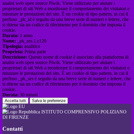
analisi web open source Piwik. Viene utilizzato per aiutare i
proprietari di siti Web a monitorare il comportamento dei visitatori e
misurare le prestazioni del sito. È un cookie di tipo pattern, in cui il
prefisso _pk_id è seguito da una breve serie di numeri e lettere, che
si ritiene sia un codice di riferimento per il dominio che imposta il
cookie.
Durata:
1 anno
Nome:
_pk_ses.1.e120
Tipologia:
analitico
Proprieta:
Prima parte
Descrizione:
Questo nome di cookie è associato alla piattaforma di
analisi web open source Piwik. Viene utilizzato per aiutare i
proprietari di siti Web a monitorare il comportamento dei visitatori e
misurare le prestazioni del sito. È un cookie di tipo pattern, in cui il
prefisso _pk_ses è seguito da una breve serie di numeri e lettere, che
si ritiene sia un codice di riferimento per il dominio che imposta il
cookie.
Durata:
30 minuti
Accetta tutti
Salva le preferenze
ISTITUTO COMPRENSIVO POLIZIANO
DI FIRENZE
Contatti