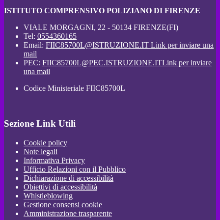
ISTITUTO COMPRENSIVO POLIZIANO DI FIRENZE
VIALE MORGAGNI, 22 - 50134 FIRENZE(FI)
Tel:
0554360165
Email:
FIIC85700L@ISTRUZIONE.IT
Link per inviare una
mail
PEC:
FIIC85700L@PEC.ISTRUZIONE.IT
Link per inviare
una mail
Codice Ministeriale FIIC85700L
Sezione Link Utili
Cookie policy
Note legali
Informativa Privacy
Ufficio Relazioni con il Pubblico
Dichiarazione di accessibilità
Obiettivi di accessibilità
Whistleblowing
Gestione consensi cookie
Amministrazione trasparente