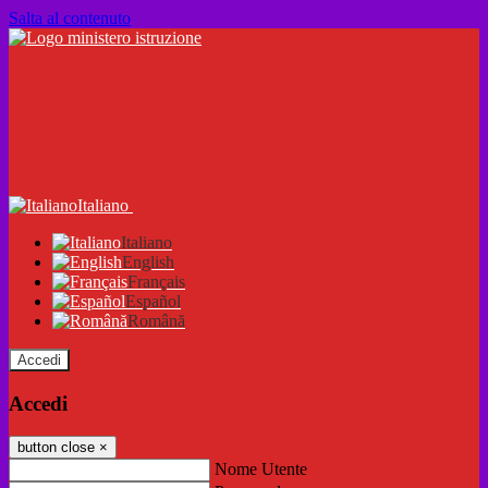
Salta al contenuto
Italiano
Italiano
English
Français
Español
Română
Accedi
Accedi
button close
×
Nome Utente