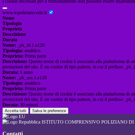
I cookie necessari per il funzionamento non possono essere disabilitati.
www.icpoliziano.edu.it
Nome
Tipologia
Proprieta
Descrizione
Durata
Nome:
_pk_id.1.e120
Tipologia:
analitico
Proprieta:
Prima parte
Descrizione:
Questo nome di cookie è associato alla piattaforma di ana
prestazioni del sito. È un cookie di tipo pattern, in cui il prefisso _pk
Durata:
1 anno
Nome:
_pk_ses.1.e120
Tipologia:
analitico
Proprieta:
Prima parte
Descrizione:
Questo nome di cookie è associato alla piattaforma di ana
prestazioni del sito. È un cookie di tipo pattern, in cui il prefisso _pk
Durata:
30 minuti
Accetta tutti
Salva le preferenze
ISTITUTO COMPRENSIVO POLIZIANO DI
Contatti