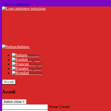
Salta al contenuto
Italiano
Italiano
English
Français
Español
Română
Accedi
Accedi
button close
×
Nome Utente