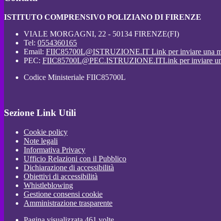
ISTITUTO COMPRENSIVO POLIZIANO DI FIRENZE
VIALE MORGAGNI, 22 - 50134 FIRENZE(FI)
Tel:
0554360165
Email:
FIIC85700L@ISTRUZIONE.IT
Link per inviare una m
PEC:
FIIC85700L@PEC.ISTRUZIONE.IT
Link per inviare u
Codice Ministeriale FIIC85700L
Sezione Link Utili
Cookie policy
Note legali
Informativa Privacy
Ufficio Relazioni con il Pubblico
Dichiarazione di accessibilità
Obiettivi di accessibilità
Whistleblowing
Gestione consensi cookie
Amministrazione trasparente
Pagina visualizzata
461
volte