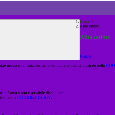
Home
>
Albo online
Albo online
Notizie
kie necessari al funzionamento ed utili alle finalità illustrate nella
COO
attaforma e non è possibile disabilitarli.
isionare la
COOKIE POLICY
.