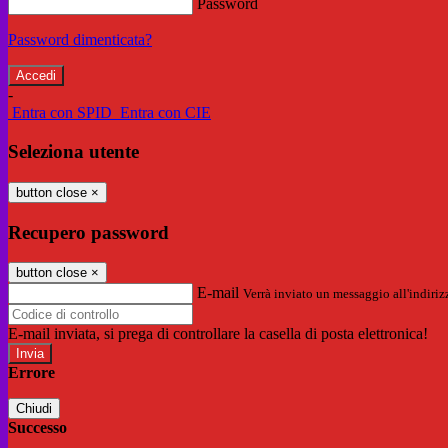
Password
Password dimenticata?
-
Entra con SPID
Entra con CIE
Seleziona utente
button close
×
Recupero password
button close
×
E-mail
Verrà inviato un messaggio all'indirizz
E-mail inviata, si prega di controllare la casella di posta elettronica!
Errore
Chiudi
Successo