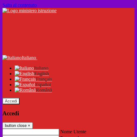
Salta al contenuto
Italiano
Italiano
English
Français
Español
Română
Accedi
Accedi
button close
×
Nome Utente