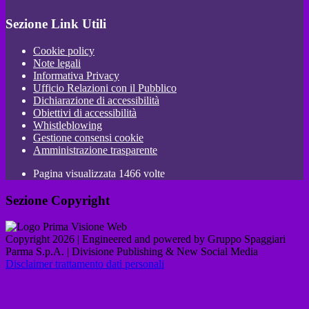
Sezione Link Utili
Cookie policy
Note legali
Informativa Privacy
Ufficio Relazioni con il Pubblico
Dichiarazione di accessibilità
Obiettivi di accessibilità
Whistleblowing
Gestione consensi cookie
Amministrazione trasparente
Pagina visualizzata
1466
volte
Sezione Copyright
Copyright 2026 | Engineered and powered by Gruppo Spaggiari
Parma S.p.A. | Divisione Publishing & New Social Media
Disclaimer trattamento dati personali