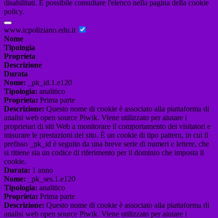
disabilitati. È possibile consultare l'elenco nella pagina della cookie
policy.
www.icpoliziano.edu.it
Nome
Tipologia
Proprieta
Descrizione
Durata
Nome:
_pk_id.1.e120
Tipologia:
analitico
Proprieta:
Prima parte
Descrizione:
Questo nome di cookie è associato alla piattaforma di
analisi web open source Piwik. Viene utilizzato per aiutare i
proprietari di siti Web a monitorare il comportamento dei visitatori e
misurare le prestazioni del sito. È un cookie di tipo pattern, in cui il
prefisso _pk_id è seguito da una breve serie di numeri e lettere, che
si ritiene sia un codice di riferimento per il dominio che imposta il
cookie.
Durata:
1 anno
Nome:
_pk_ses.1.e120
Tipologia:
analitico
Proprieta:
Prima parte
Descrizione:
Questo nome di cookie è associato alla piattaforma di
analisi web open source Piwik. Viene utilizzato per aiutare i