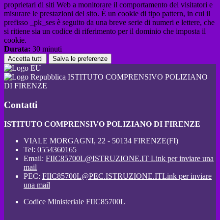
proprietari di siti Web a monitorare il comportamento dei visitatori e
misurare le prestazioni del sito. È un cookie di tipo pattern, in cui il
prefisso _pk_ses è seguito da una breve serie di numeri e lettere, che
si ritiene sia un codice di riferimento per il dominio che imposta il
cookie.
Durata:
30 minuti
Accetta tutti
Salva le preferenze
ISTITUTO COMPRENSIVO POLIZIANO
DI FIRENZE
Contatti
ISTITUTO COMPRENSIVO POLIZIANO DI FIRENZE
VIALE MORGAGNI, 22 - 50134 FIRENZE(FI)
Tel:
0554360165
Email:
FIIC85700L@ISTRUZIONE.IT
Link per inviare una
mail
PEC:
FIIC85700L@PEC.ISTRUZIONE.IT
Link per inviare
una mail
Codice Ministeriale FIIC85700L