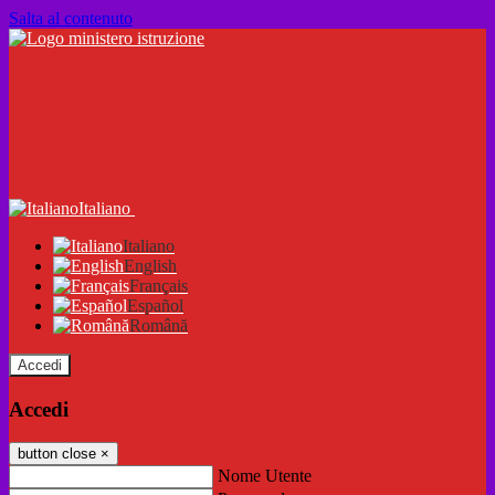
Salta al contenuto
Italiano
Italiano
English
Français
Español
Română
Accedi
Accedi
button close
×
Nome Utente