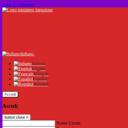
Salta al contenuto
Italiano
Italiano
English
Français
Español
Română
Accedi
Accedi
button close
×
Nome Utente