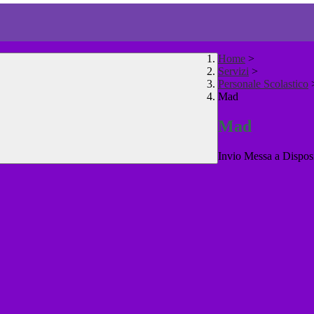
Home
>
Servizi
>
Personale Scolastico
Mad
Mad
Invio Messa a Disposi