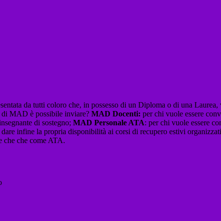
tata da tutti coloro che, in possesso di un Diploma o di una Laurea, 
pi di MAD è possibile inviare?
MAD Docenti:
per chi vuole essere conv
insegnante di sostegno;
MAD Personale ATA
: per chi vuole essere c
r dare infine la propria disponibilità ai corsi di recupero estivi organizz
nte che che come ATA.
to