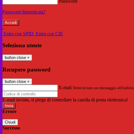
Password
Password dimenticata?
-
Entra con SPID
Entra con CIE
Seleziona utente
button close
×
Recupero password
button close
×
E-mail
Verrà inviato un messaggio all'indirizz
E-mail inviata, si prega di controllare la casella di posta elettronica!
Errore
Chiudi
Successo