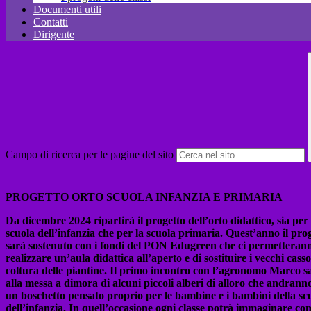
Documenti utili
Contatti
Dirigente
Campo di ricerca per le pagine del sito
PROGETTO ORTO
SCUOLA INFANZIA E PRIMARIA
Da dicembre 2024 ripartirà il progetto dell’orto didattico, sia per 
scuola dell’infanzia che per la scuola primaria. Quest’anno il prog
sarà sostenuto con i fondi del PON Edugreen che ci permetteran
realizzare un’aula didattica all’aperto e di sostituire i vecchi casso
coltura delle piantine. Il primo incontro con l’agronomo Marco s
alla messa a dimora di alcuni piccoli alberi di alloro che andranno
un boschetto pensato proprio per le bambine e i bambini della sc
dell’infanzia. In quell’occasione ogni classe potrà immaginare com