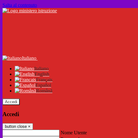
Salta al contenuto
Italiano
Italiano
English
Français
Español
Română
Accedi
Accedi
button close
×
Nome Utente