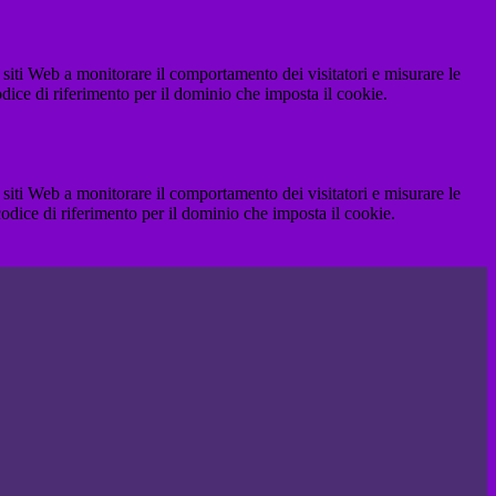
 siti Web a monitorare il comportamento dei visitatori e misurare le
codice di riferimento per il dominio che imposta il cookie.
 siti Web a monitorare il comportamento dei visitatori e misurare le
 codice di riferimento per il dominio che imposta il cookie.