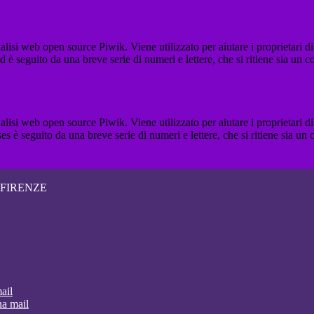
lisi web open source Piwik. Viene utilizzato per aiutare i proprietari di
_id è seguito da una breve serie di numeri e lettere, che si ritiene sia un 
lisi web open source Piwik. Viene utilizzato per aiutare i proprietari di
_ses è seguito da una breve serie di numeri e lettere, che si ritiene sia un
 FIRENZE
ail
na mail