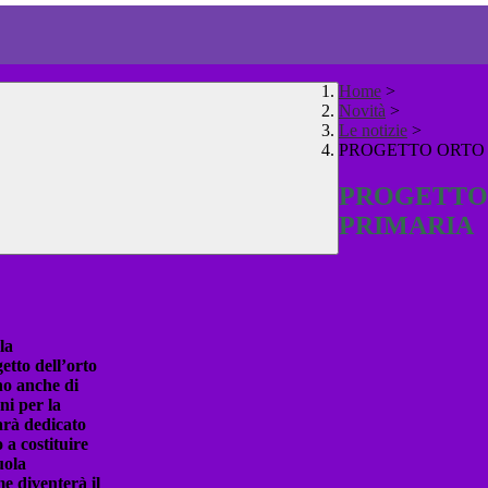
Home
>
Novità
>
Le notizie
>
PROGETTO ORTO 
PROGETTO 
PRIMARIA
la
etto dell’orto
no anche di
ni per la
arà dedicato
 a costituire
uola
e diventerà il