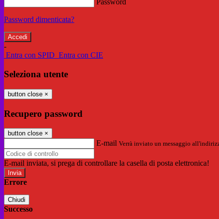
Password
Password dimenticata?
-
Entra con SPID
Entra con CIE
Seleziona utente
button close
×
Recupero password
button close
×
E-mail
Verrà inviato un messaggio all'indirizz
E-mail inviata, si prega di controllare la casella di posta elettronica!
Errore
Chiudi
Successo