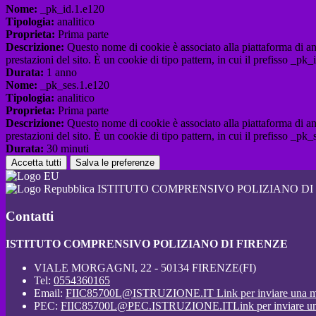
Nome:
_pk_id.1.e120
Tipologia:
analitico
Proprieta:
Prima parte
Descrizione:
Questo nome di cookie è associato alla piattaforma di ana
prestazioni del sito. È un cookie di tipo pattern, in cui il prefisso _pk
Durata:
1 anno
Nome:
_pk_ses.1.e120
Tipologia:
analitico
Proprieta:
Prima parte
Descrizione:
Questo nome di cookie è associato alla piattaforma di ana
prestazioni del sito. È un cookie di tipo pattern, in cui il prefisso _pk
Durata:
30 minuti
Accetta tutti
Salva le preferenze
ISTITUTO COMPRENSIVO POLIZIANO DI
Contatti
ISTITUTO COMPRENSIVO POLIZIANO DI FIRENZE
VIALE MORGAGNI, 22 - 50134 FIRENZE(FI)
Tel:
0554360165
Email:
FIIC85700L@ISTRUZIONE.IT
Link per inviare una m
PEC:
FIIC85700L@PEC.ISTRUZIONE.IT
Link per inviare u