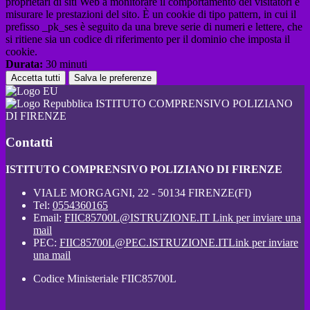
proprietari di siti Web a monitorare il comportamento dei visitatori e
misurare le prestazioni del sito. È un cookie di tipo pattern, in cui il
prefisso _pk_ses è seguito da una breve serie di numeri e lettere, che
si ritiene sia un codice di riferimento per il dominio che imposta il
cookie.
Durata:
30 minuti
Accetta tutti
Salva le preferenze
ISTITUTO COMPRENSIVO POLIZIANO
DI FIRENZE
Contatti
ISTITUTO COMPRENSIVO POLIZIANO DI FIRENZE
VIALE MORGAGNI, 22 - 50134 FIRENZE(FI)
Tel:
0554360165
Email:
FIIC85700L@ISTRUZIONE.IT
Link per inviare una
mail
PEC:
FIIC85700L@PEC.ISTRUZIONE.IT
Link per inviare
una mail
Codice Ministeriale FIIC85700L