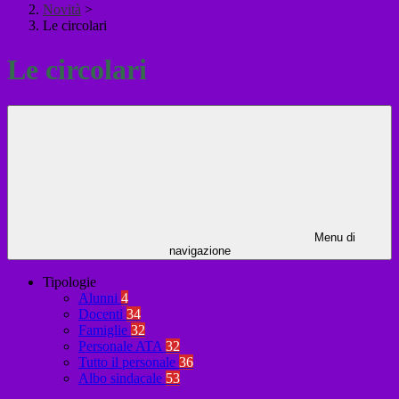
Novità
>
Le circolari
Le circolari
Menu di
navigazione
Tipologie
Alunni
4
Docenti
34
Famiglie
32
Personale ATA
32
Tutto il personale
36
Albo sindacale
53