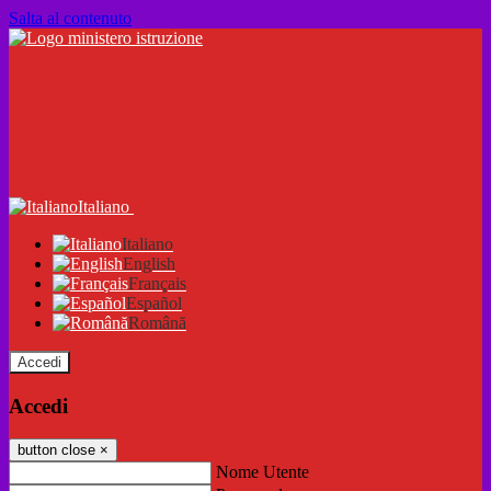
Salta al contenuto
Italiano
Italiano
English
Français
Español
Română
Accedi
Accedi
button close
×
Nome Utente